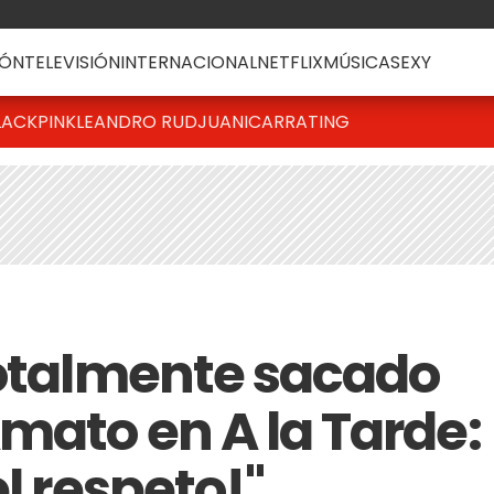
ÓN
TELEVISIÓN
INTERNACIONAL
NETFLIX
MÚSICA
SEXY
LACKPINK
LEANDRO RUD
JUANICAR
RATING
totalmente sacado
mato en A la Tarde:
el respeto!"