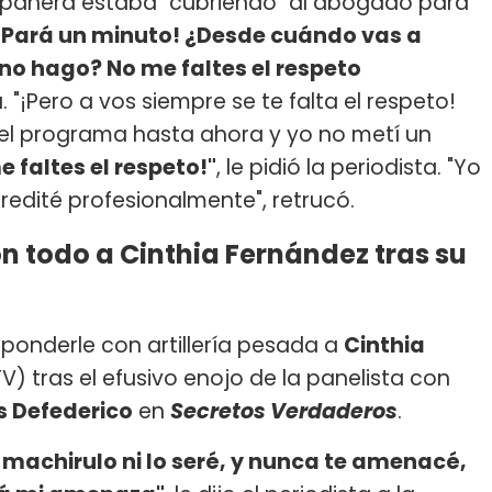
ompañera estaba "cubriendo" al abogado para
¡Pará un minuto! ¿Desde cuándo vas a
no hago? No me faltes el respeto
. "¡Pero a vos siempre se te falta el respeto!
l programa hasta ahora y yo no metí un
e faltes el respeto!"
, le pidió la periodista. "Yo
credité profesionalmente", retrucó.
on todo a Cinthia Fernández tras su
sponderle con artillería pesada a
Cinthia
V) tras el efusivo enojo de la panelista con
 Defederico
en
Secretos Verdaderos
.
 machirulo ni lo seré, y nunca te amenacé,