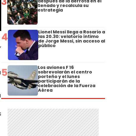
3
después de la derrota en el
Senado y recalcula su
estrategia
Lionel Messi llega a Rosario a
4
las 20.30: velatorio íntimo
de Jorge Messi, sin acceso al
,
público
Los aviones F 16
5
a
sobrevolarán el centro
porteño y el lunes
participarán de la
celebración de la Fuerza
Aérea
a
s