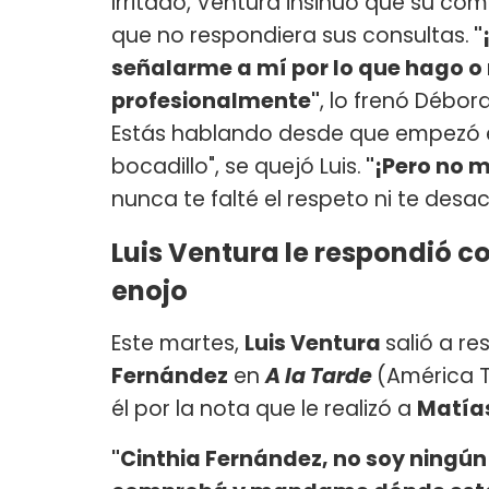
Irritado, Ventura insinuó que su c
que no respondiera sus consultas.
"
señalarme a mí por lo que hago o 
profesionalmente"
, lo frenó Débora
Estás hablando desde que empezó e
bocadillo", se quejó Luis.
"¡Pero no m
nunca te falté el respeto ni te desa
Luis Ventura le respondió c
enojo
Este martes,
Luis Ventura
salió a re
Fernández
en
A la Tarde
(América T
él por la nota que le realizó a
Matías
"Cinthia Fernández, no soy ningún