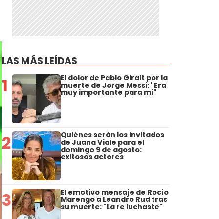
LAS MÁS LEÍDAS
El dolor de Pablo Giralt por la
1
muerte de Jorge Messi: "Era
muy importante para mí"
Quiénes serán los invitados
2
de Juana Viale para el
domingo 9 de agosto:
exitosos actores
El emotivo mensaje de Rocío
3
Marengo a Leandro Rud tras
su muerte: "La re luchaste"