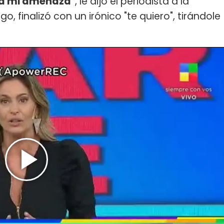
á mi amenaza"
, le dijo el periodista a la
, finalizó con un irónico "te quiero", tirándole