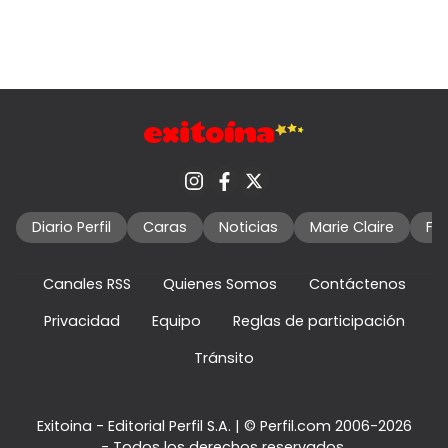
Diario Perfil
Caras
Noticias
Marie Claire
Fo
Canales RSS
Quienes Somos
Contáctenos
Privacidad
Equipo
Reglas de participación
Tránsito
Exitoina - Editorial Perfil S.A.
| © Perfil.com 2006-2026
- Todos los derechos reservados.