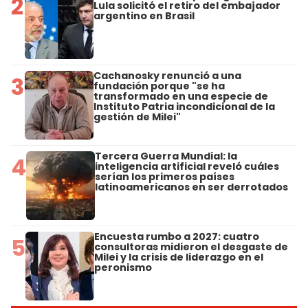
2
Lula solicitó el retiro del embajador
argentino en Brasil
Cachanosky renunció a una
3
fundación porque "se ha
transformado en una especie de
Instituto Patria incondicional de la
gestión de Milei"
Tercera Guerra Mundial: la
4
inteligencia artificial reveló cuáles
serían los primeros países
latinoamericanos en ser derrotados
Encuesta rumbo a 2027: cuatro
5
consultoras midieron el desgaste de
Milei y la crisis de liderazgo en el
peronismo