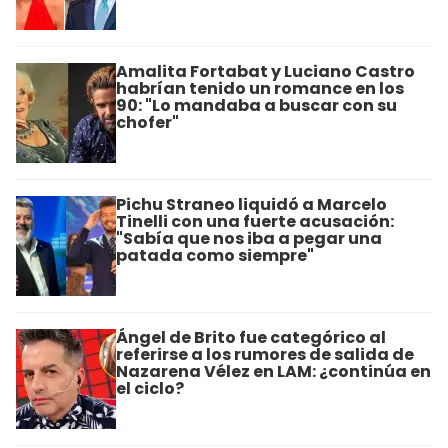
Amalita Fortabat y Luciano Castro
habrían tenido un romance en los
90: "Lo mandaba a buscar con su
chofer"
Pichu Straneo liquidó a Marcelo
Tinelli con una fuerte acusación:
"Sabía que nos iba a pegar una
patada como siempre"
Ángel de Brito fue categórico al
referirse a los rumores de salida de
Nazarena Vélez en LAM: ¿continúa en
el ciclo?