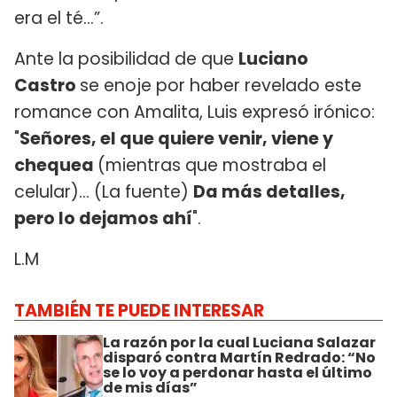
era el té...”.
Ante la posibilidad de que
Luciano
Castro
se enoje por haber revelado este
romance con Amalita, Luis expresó irónico:
"
Señores, el que quiere venir, viene y
chequea
(mientras que mostraba el
celular)... (La fuente)
Da más detalles,
pero lo dejamos ahí
".
L.M
TAMBIÉN TE PUEDE INTERESAR
La razón por la cual Luciana Salazar
disparó contra Martín Redrado: “No
se lo voy a perdonar hasta el último
de mis días”