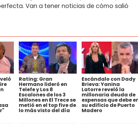
erfecta. Van a tener noticias de cómo salió
veló
Rating: Gran
Escándalo con Dady
ire
Hermano lideró en
Brieva: Yanina
an
Telefe y Los 8
Latorre reveló la
Escalones de los 3
millonaria deuda de
Millones en El Trece se
expensas que debe e
asa
metió en el top five de
su edificio de Puerto
r"
lo más visto del día
Madero