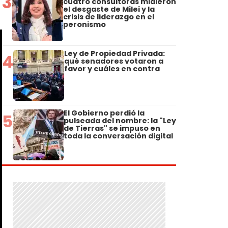
3
cuatro consultoras midieron
el desgaste de Milei y la
crisis de liderazgo en el
peronismo
Ley de Propiedad Privada:
4
qué senadores votaron a
favor y cuáles en contra
El Gobierno perdió la
5
pulseada del nombre: la "Ley
de Tierras" se impuso en
toda la conversación digital