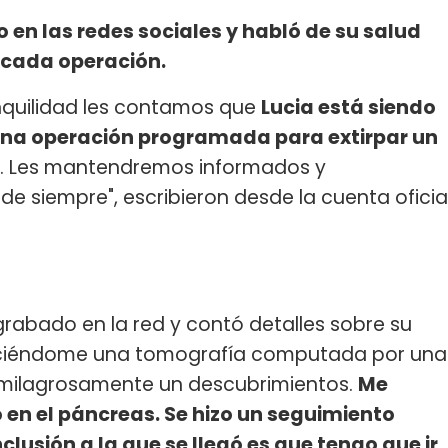
 en las redes sociales y habló de su salud
icada operación.
anquilidad les contamos que
Lucia está siendo
una operación programada para extirpar un
. Les mantendremos informados y
siempre", escribieron desde la cuenta oficia
grabado en la red y contó detalles sobre su
haciéndome una tomografía computada por una
on milagrosamente un descubrimientos.
Me
en el páncreas. Se hizo un seguimiento
clusión a la que se llegó es que tengo que ir