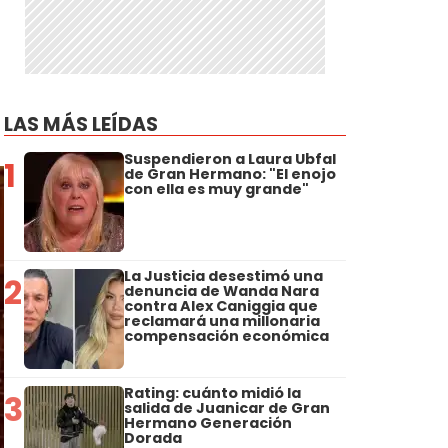
LAS MÁS LEÍDAS
Suspendieron a Laura Ubfal
1
de Gran Hermano: "El enojo
con ella es muy grande"
La Justicia desestimó una
2
denuncia de Wanda Nara
contra Alex Caniggia que
reclamará una millonaria
compensación económica
Rating: cuánto midió la
3
salida de Juanicar de Gran
Hermano Generación
Dorada