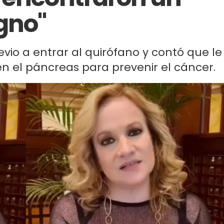
gno"
vio a entrar al quirófano y contó que le
en el páncreas para prevenir el cáncer.