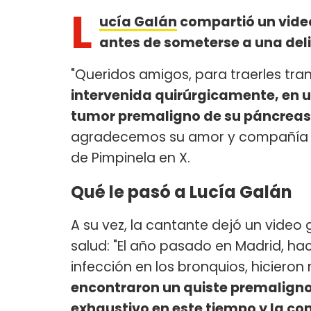
L
ucía Galán
compartió un video
antes de someterse a una del
"Queridos amigos, para traerles tr
intervenida quirúrgicamente, en 
tumor premaligno de su páncreas
agradecemos su amor y compañía de 
de Pimpinela en X.
Qué le pasó a Lucía Galán
A su vez, la cantante dejó un video 
salud: "El año pasado en Madrid, 
infección en los bronquios, hicier
encontraron un quiste premaligno 
exhaustivo en este tiempo y la con