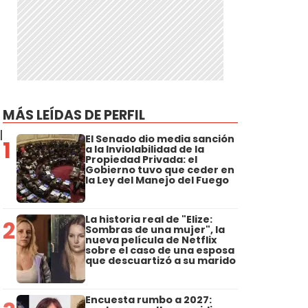
MÁS LEÍDAS DE PERFIL
l
El Senado dio media sanción
1
a la Inviolabilidad de la
Propiedad Privada: el
Gobierno tuvo que ceder en
la Ley del Manejo del Fuego
La historia real de "Elize:
2
Sombras de una mujer", la
nueva película de Netflix
sobre el caso de una esposa
que descuartizó a su marido
Encuesta rumbo a 2027: