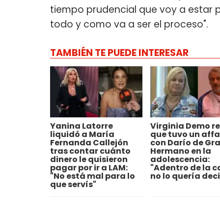
tiempo prudencial que voy a estar p
todo y como va a ser el proceso".
TAMBIÉN TE PUEDE INTERESAR
Yanina Latorre
Virginia Demo re
liquidó a María
que tuvo un affa
Fernanda Callejón
con Darío de Gr
tras contar cuánto
Hermano en la
dinero le quisieron
adolescencia:
pagar por ir a LAM:
"Adentro de la c
"No está mal para lo
no lo quería deci
que servís"