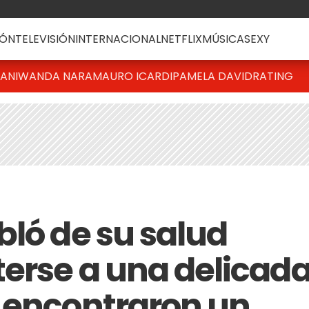
ÓN
TELEVISIÓN
INTERNACIONAL
NETFLIX
MÚSICA
SEXY
IANI
WANDA NARA
MAURO ICARDI
PAMELA DAVID
RATING
bló de su salud
erse a una delicad
 encontraron un