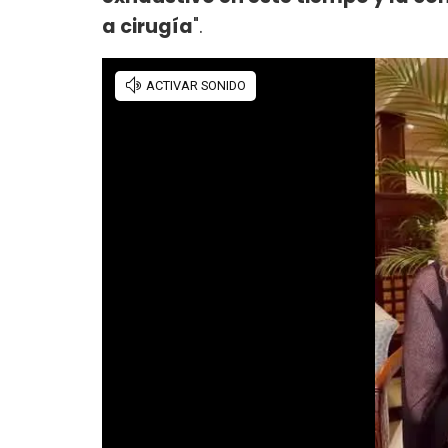
a cirugía
".