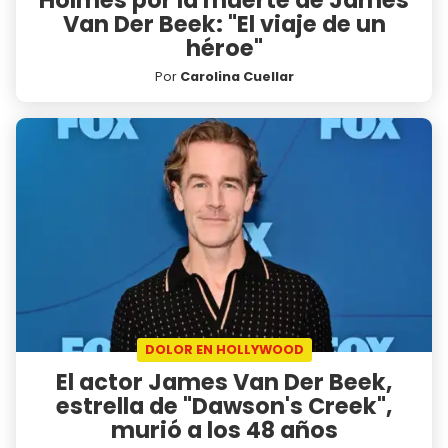
Van Der Beek: "El viaje de un
héroe"
Por
Carolina Cuellar
DOLOR EN HOLLYWOOD
El actor James Van Der Beek,
estrella de "Dawson's Creek",
murió a los 48 años