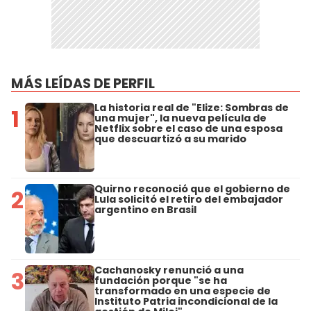
MÁS LEÍDAS DE PERFIL
La historia real de "Elize: Sombras de
1
una mujer", la nueva película de
Netflix sobre el caso de una esposa
que descuartizó a su marido
Quirno reconoció que el gobierno de
2
Lula solicitó el retiro del embajador
argentino en Brasil
Cachanosky renunció a una
3
fundación porque "se ha
transformado en una especie de
Instituto Patria incondicional de la