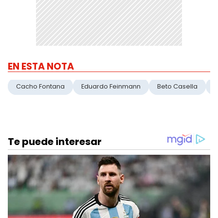
EN ESTA NOTA
Cacho Fontana
Eduardo Feinmann
Beto Casella
A