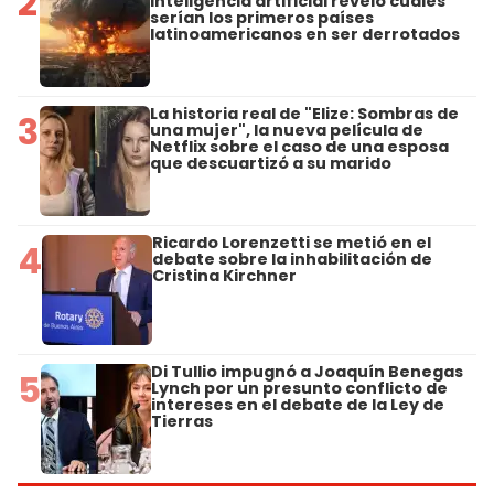
2
inteligencia artificial reveló cuáles
serían los primeros países
latinoamericanos en ser derrotados
La historia real de "Elize: Sombras de
3
una mujer", la nueva película de
Netflix sobre el caso de una esposa
que descuartizó a su marido
Ricardo Lorenzetti se metió en el
4
debate sobre la inhabilitación de
Cristina Kirchner
Di Tullio impugnó a Joaquín Benegas
5
Lynch por un presunto conflicto de
intereses en el debate de la Ley de
Tierras