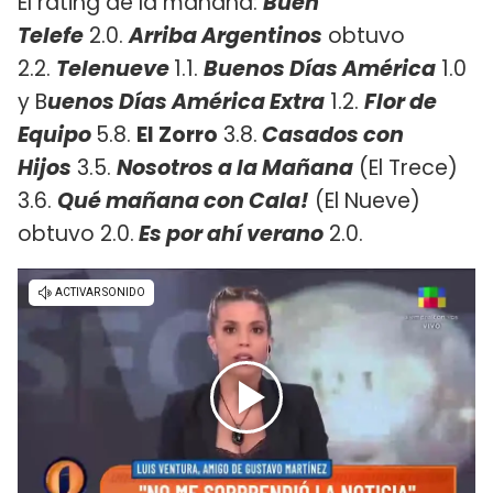
El rating de la mañana:
Buen
Telefe
2.0.
Arriba Argentinos
obtuvo
2.2.
Telenueve
1.1.
Buenos Días América
1.0
y B
uenos Días América Extra
1.2.
Flor de
Equipo
5.8.
El Zorro
3.8.
Casados con
Hijos
3.5.
Nosotros a la Mañana
(El Trece)
3.6.
Qué mañana con Cala!
(El Nueve)
obtuvo 2.0.
Es por ahí verano
2.0.