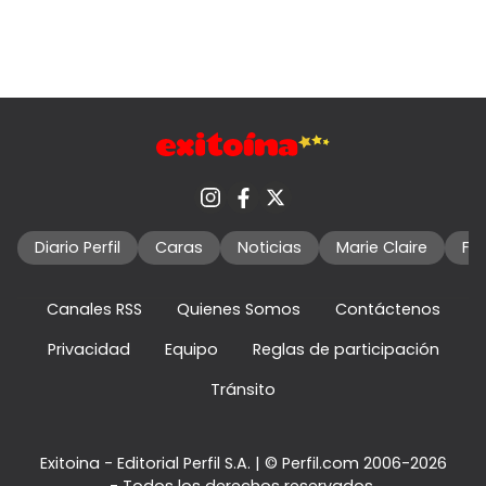
Diario Perfil
Caras
Noticias
Marie Claire
Fo
Canales RSS
Quienes Somos
Contáctenos
Privacidad
Equipo
Reglas de participación
Tránsito
Exitoina - Editorial Perfil S.A.
| © Perfil.com 2006-2026
- Todos los derechos reservados.