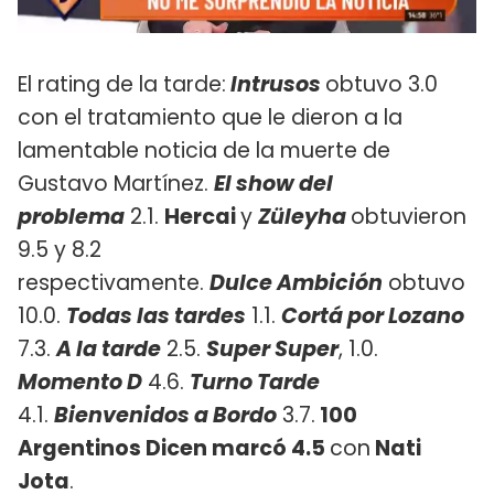
El rating de la tarde:
Intrusos
obtuvo 3.0
con el tratamiento que le dieron a la
lamentable noticia de la muerte de
Gustavo Martínez.
El show del
problema
2.1.
Hercai
y
Züleyha
obtuvieron
9.5 y 8.2
respectivamente.
D
ulce
Ambición
obtuvo
10.0.
Todas las tardes
1.1.
Cortá por Lozano
7.3.
A la tarde
2.5.
Super Super
, 1.0.
Momento D
4.6.
Turno Tarde
4.1.
Bienvenidos a Bordo
3.7.
100
Argentinos Dicen marcó 4.5
con
Nati
Jota
.