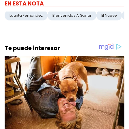
EN ESTA NOTA
Laurita Fernandez
Bienvenidos A Ganar
El Nueve
T