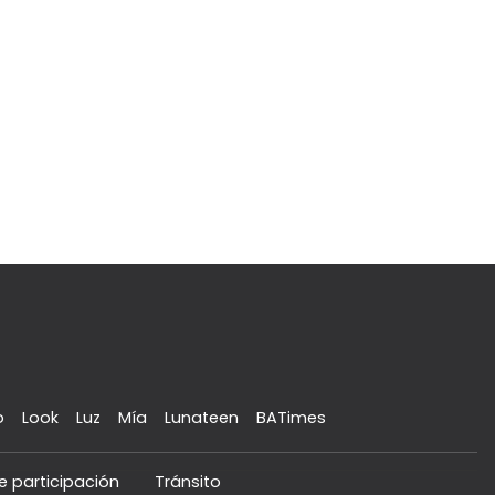
o
Look
Luz
Mía
Lunateen
BATimes
e participación
Tránsito