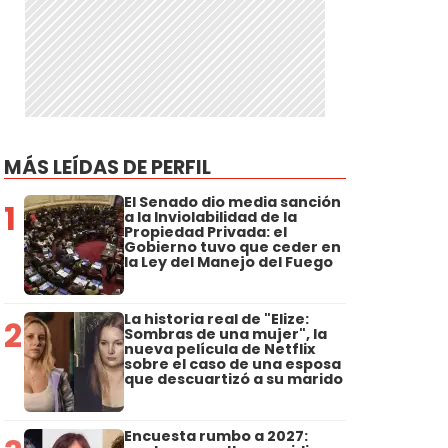
MÁS LEÍDAS DE PERFIL
El Senado dio media sanción
1
a la Inviolabilidad de la
Propiedad Privada: el
Gobierno tuvo que ceder en
la Ley del Manejo del Fuego
La historia real de "Elize:
2
Sombras de una mujer", la
nueva película de Netflix
sobre el caso de una esposa
que descuartizó a su marido
Encuesta rumbo a 2027: