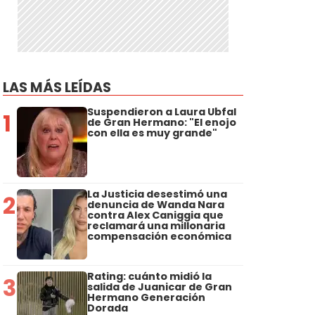
LAS MÁS LEÍDAS
Suspendieron a Laura Ubfal
1
de Gran Hermano: "El enojo
con ella es muy grande"
La Justicia desestimó una
2
denuncia de Wanda Nara
contra Alex Caniggia que
reclamará una millonaria
compensación económica
Rating: cuánto midió la
3
salida de Juanicar de Gran
Hermano Generación
Dorada