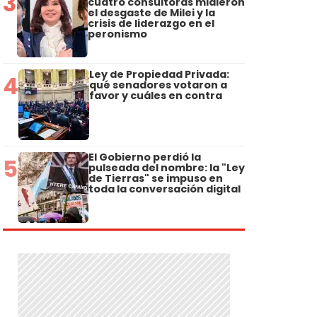
3
cuatro consultoras midieron
el desgaste de Milei y la
crisis de liderazgo en el
peronismo
Ley de Propiedad Privada:
4
qué senadores votaron a
favor y cuáles en contra
El Gobierno perdió la
5
pulseada del nombre: la "Ley
de Tierras" se impuso en
toda la conversación digital