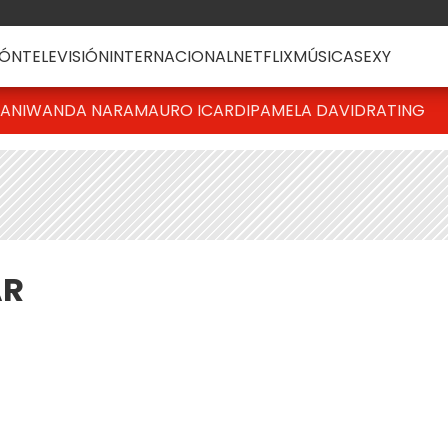
ÓN
TELEVISIÓN
INTERNACIONAL
NETFLIX
MÚSICA
SEXY
IANI
WANDA NARA
MAURO ICARDI
PAMELA DAVID
RATING
AR