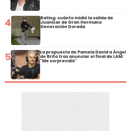
Rating: cuánto midió la salida de
4
Juanicar de Gran Hermano
Generación Dorada
La propuesta de Pamela David a Ángel
5
de Brito tras anunciar el final de LAM:
"Me sorprendió"