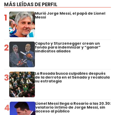
MÁS LEÍDAS DE PERFIL
Murió Jorge Messi, el papá de Lionel
1
Messi
Caputo y Sturzenegger crean un
2
fondo para indemnizar y “ganar”
sindicatos aliados
La Rosada busca culpables después
3
de la derrota en el Senado y recalcula
su estrategia
Lionel Messi llega a Rosario a las 20.30:
4
velatorio íntimo de Jorge Messi, sin
acceso al público