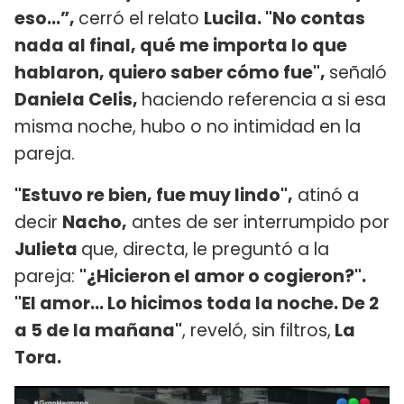
eso…”,
cerró el relato
Lucila. "No contas
nada al final, qué me importa lo que
hablaron, quiero saber cómo fue",
señaló
Daniela Celis,
haciendo referencia a si esa
misma noche, hubo o no intimidad en la
pareja.
"Estuvo re bien, fue muy lindo",
atinó a
decir
Nacho,
antes de ser interrumpido por
Julieta
que, directa, le preguntó a la
pareja:
"¿Hicieron el amor o cogieron?".
"El amor... Lo hicimos toda la noche. De 2
a 5 de la mañana"
, reveló, sin filtros,
La
Tora.