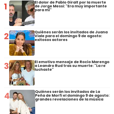
El dolor de Pablo Giralt por la muerte
1
de Jorge Messi: "Era muy importante
para mí"
Quiénes serán los invitados de Juana
2
Viale para el domingo 9 de agosto:
exitosos actores
El emotivo mensaje de Rocío Marengo
3
a Leandro Rud tras su muerte: "La re
luchaste"
Quiénes serán los invitados de La
4
Peña de Morfi el domingo 9 de agosto:
grandes revelaciones de la música