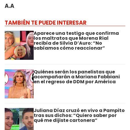
A.A
TAMBIÉN TE PUEDE INTERESAR
Aparece una testigo que confirma
los maltratos que Morena Rial
recibía de Silvia D’Auro: “No
sabíamos cómo reaccionar”
Quiénes serán los panelistas que
acompañarán a Mariana Fabbiani
en el regreso de DDM por América
Juliana Díaz cruzó en vivo a Pampito
tras sus dichos: “Quiero saber por
qué me dijiste cartonera”