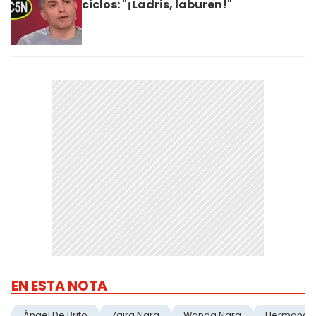
ciclos: "¡Ladris, laburen!"
EN ESTA NOTA
Ángel De Brito
Zaira Nara
Wanda Nara
Hermanas