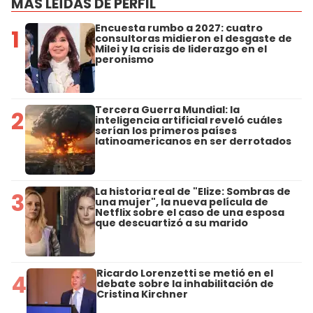
MÁS LEÍDAS DE PERFIL
Encuesta rumbo a 2027: cuatro
1
consultoras midieron el desgaste de
Milei y la crisis de liderazgo en el
peronismo
Tercera Guerra Mundial: la
2
inteligencia artificial reveló cuáles
serían los primeros países
latinoamericanos en ser derrotados
La historia real de "Elize: Sombras de
3
una mujer", la nueva película de
Netflix sobre el caso de una esposa
que descuartizó a su marido
Ricardo Lorenzetti se metió en el
4
debate sobre la inhabilitación de
Cristina Kirchner