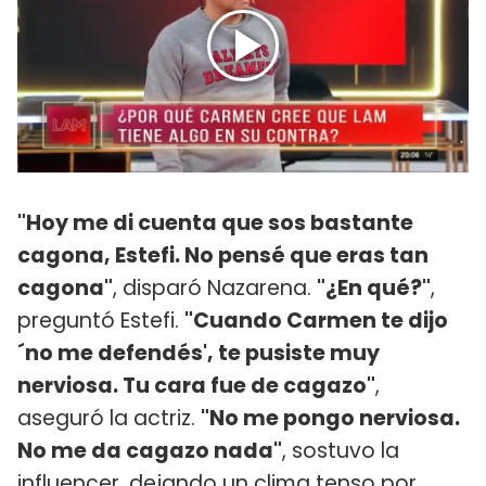
"Hoy me di cuenta que sos bastante
cagona, Estefi. No pensé que eras tan
cagona"
, disparó Nazarena.
"¿En qué?"
,
preguntó Estefi.
"Cuando Carmen te dijo
´no me defendés', te pusiste muy
nerviosa. Tu cara fue de cagazo"
,
aseguró la actriz.
"No me pongo nerviosa.
No me da cagazo nada"
, sostuvo la
influencer, dejando un clima tenso por