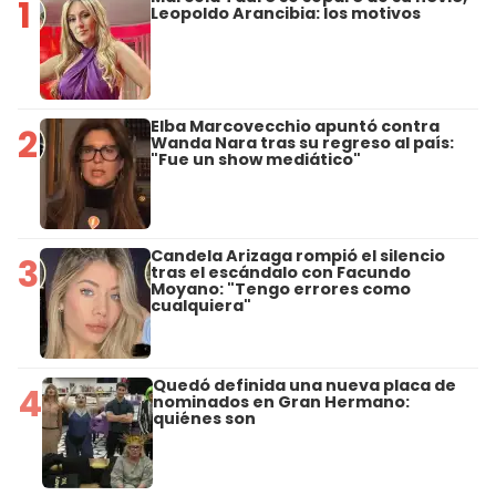
1
Leopoldo Arancibia: los motivos
Elba Marcovecchio apuntó contra
2
Wanda Nara tras su regreso al país:
"Fue un show mediático"
Candela Arizaga rompió el silencio
3
tras el escándalo con Facundo
Moyano: "Tengo errores como
cualquiera"
Quedó definida una nueva placa de
4
nominados en Gran Hermano:
quiénes son