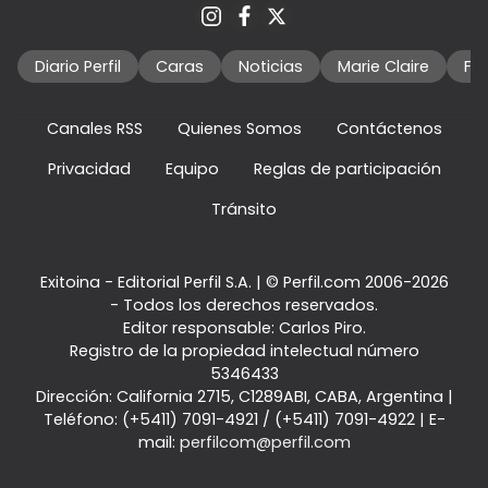
Diario Perfil
Caras
Noticias
Marie Claire
Fo
Canales RSS
Quienes Somos
Contáctenos
Privacidad
Equipo
Reglas de participación
Tránsito
Exitoina - Editorial Perfil S.A.
| © Perfil.com 2006-2026
- Todos los derechos reservados.
Editor responsable: Carlos Piro.
Registro de la propiedad intelectual número
5346433
Dirección:
California 2715
,
C1289ABI
,
CABA, Argentina
|
Teléfono:
(+5411) 7091-4921
/
(+5411) 7091-4922
| E-
mail:
perfilcom@perfil.com