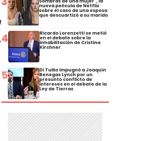
3
Sombras de una mujer", la
nueva película de Netflix
sobre el caso de una esposa
que descuartizó a su marido
M
Ricardo Lorenzetti se metió
4
en el debate sobre la
e
inhabilitación de Cristina
Kirchner
Di Tullio impugnó a Joaquín
5
Benegas Lynch por un
presunto conflicto de
intereses en el debate de la
Ley de Tierras