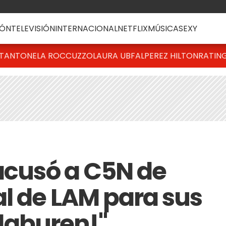
ÓN
TELEVISIÓN
INTERNACIONAL
NETFLIX
MÚSICA
SEXY
T
ANTONELA ROCCUZZO
LAURA UBFAL
PEREZ HILTON
RATIN
 acusó a C5N de
al de LAM para sus
, laburen!"