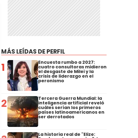
MÁS LEÍDAS DE PERFIL
Encuesta rumbo a 2027:
1
cuatro consultoras midieron
el desgaste de Milei y la
crisis de liderazgo en el
peronismo
Tercera Guerra Mundial: la
2
inteligencia artificial reveló
cuáles serían los primeros
países latinoamericanos en
ser derrotados
La historia real de "Elize: