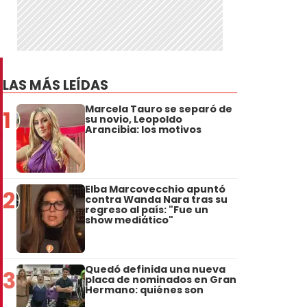
LAS MÁS LEÍDAS
Marcela Tauro se separó de
1
su novio, Leopoldo
Arancibia: los motivos
Elba Marcovecchio apuntó
2
contra Wanda Nara tras su
regreso al país: "Fue un
show mediático"
Quedó definida una nueva
3
placa de nominados en Gran
Hermano: quiénes son