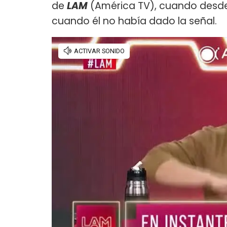
de
LAM
(América TV), cuando desde 
cuando él no había dado la señal.