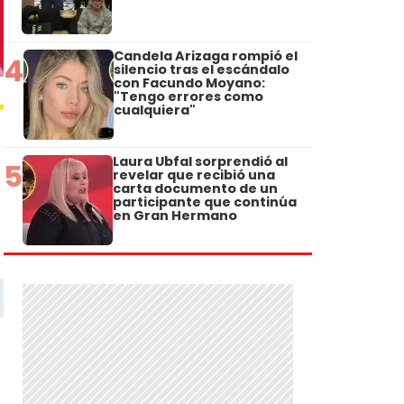
Candela Arizaga rompió el
4
silencio tras el escándalo
con Facundo Moyano:
"Tengo errores como
cualquiera"
Laura Ubfal sorprendió al
5
revelar que recibió una
carta documento de un
participante que continúa
en Gran Hermano