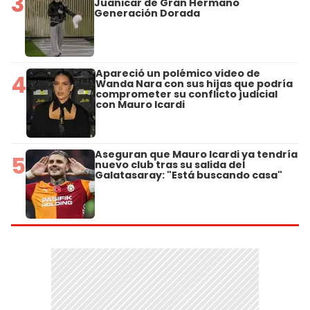
3
Juanicar de Gran Hermano
Generación Dorada
Apareció un polémico video de
4
Wanda Nara con sus hijas que podría
comprometer su conflicto judicial
con Mauro Icardi
Aseguran que Mauro Icardi ya tendría
5
nuevo club tras su salida del
Galatasaray: "Está buscando casa"