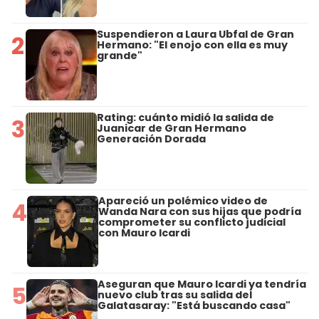
Suspendieron a Laura Ubfal de Gran
2
Hermano: "El enojo con ella es muy
grande"
Rating: cuánto midió la salida de
3
Juanicar de Gran Hermano
Generación Dorada
Apareció un polémico video de
4
Wanda Nara con sus hijas que podría
comprometer su conflicto judicial
con Mauro Icardi
Aseguran que Mauro Icardi ya tendría
5
nuevo club tras su salida del
Galatasaray: "Está buscando casa"