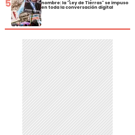
5
nombre: la "Ley de Tierras" se impuso
en toda la conversación digital