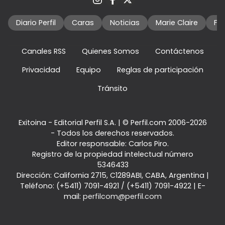
Diario Perfil
Caras
Noticias
Marie Claire
Fo
Canales RSS
Quienes Somos
Contáctenos
Privacidad
Equipo
Reglas de participación
Tránsito
Exitoina - Editorial Perfil S.A.
| © Perfil.com 2006-2026
- Todos los derechos reservados.
Editor responsable: Carlos Piro.
Registro de la propiedad intelectual número
5346433
Dirección:
California 2715
,
C1289ABI
,
CABA, Argentina
|
Teléfono:
(+5411) 7091-4921
/
(+5411) 7091-4922
| E-
mail:
perfilcom@perfil.com