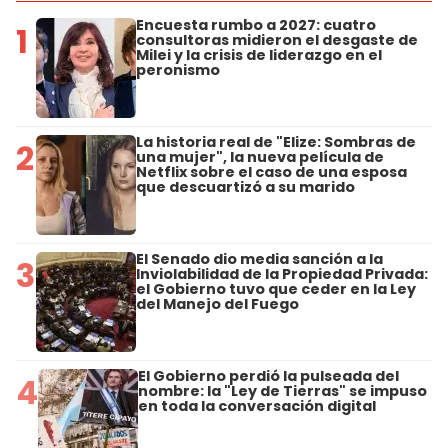
Encuesta rumbo a 2027: cuatro
1
consultoras midieron el desgaste de
Milei y la crisis de liderazgo en el
peronismo
La historia real de "Elize: Sombras de
2
una mujer", la nueva película de
Netflix sobre el caso de una esposa
que descuartizó a su marido
El Senado dio media sanción a la
3
Inviolabilidad de la Propiedad Privada:
el Gobierno tuvo que ceder en la Ley
del Manejo del Fuego
El Gobierno perdió la pulseada del
4
nombre: la "Ley de Tierras" se impuso
en toda la conversación digital