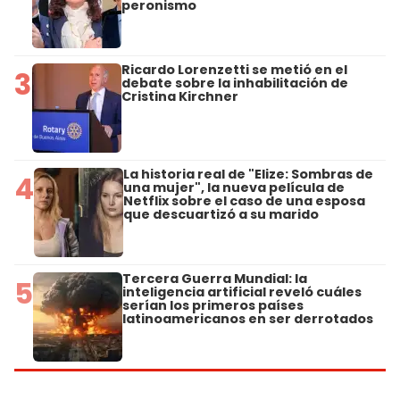
peronismo
Ricardo Lorenzetti se metió en el
3
debate sobre la inhabilitación de
Cristina Kirchner
La historia real de "Elize: Sombras de
4
una mujer", la nueva película de
Netflix sobre el caso de una esposa
que descuartizó a su marido
Tercera Guerra Mundial: la
5
inteligencia artificial reveló cuáles
serían los primeros países
latinoamericanos en ser derrotados