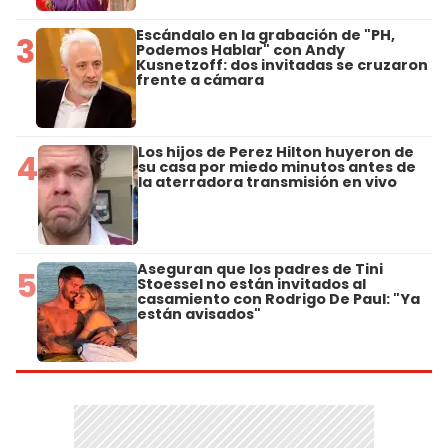
Escándalo en la grabación de "PH,
3
Podemos Hablar" con Andy
Kusnetzoff: dos invitadas se cruzaron
frente a cámara
Los hijos de Perez Hilton huyeron de
4
su casa por miedo minutos antes de
la aterradora transmisión en vivo
Aseguran que los padres de Tini
5
Stoessel no están invitados al
casamiento con Rodrigo De Paul: "Ya
están avisados"