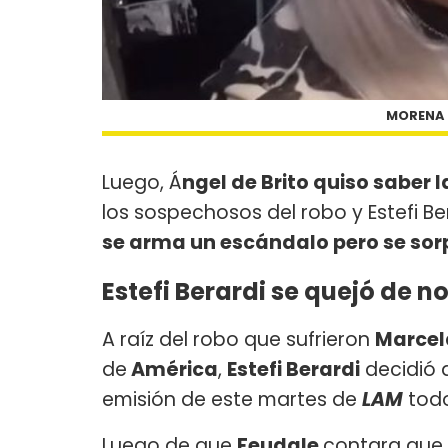
MORENA R
Luego, Á
ngel de Brito quiso saber 
los sospechosos del robo y Estefi Be
se arma un escándalo pero se sorp
Estefi Berardi se quejó de no
A raíz del robo que sufrieron
Marcel
de
América
,
Estefi Berardi
decidió d
emisión de este martes de
LAM
todo
Luego de que
Feudale
contara que 