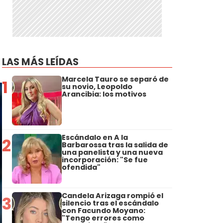
LAS MÁS LEÍDAS
Marcela Tauro se separó de
1
su novio, Leopoldo
Arancibia: los motivos
Escándalo en A la
2
Barbarossa tras la salida de
una panelista y una nueva
incorporación: "Se fue
ofendida"
Candela Arizaga rompió el
3
silencio tras el escándalo
con Facundo Moyano:
"Tengo errores como