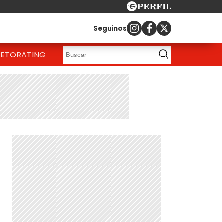
Seguinos
IETO
RATING