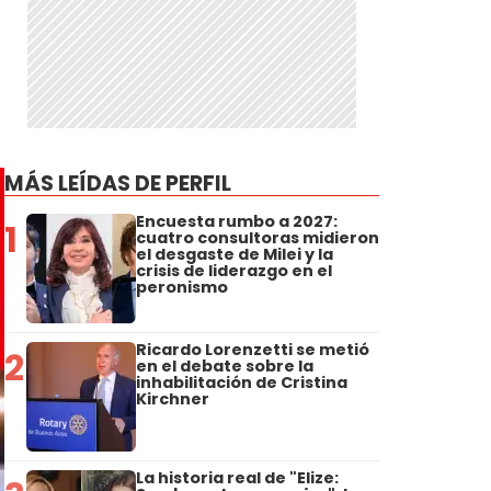
MÁS LEÍDAS DE PERFIL
Encuesta rumbo a 2027:
1
cuatro consultoras midieron
el desgaste de Milei y la
crisis de liderazgo en el
peronismo
Ricardo Lorenzetti se metió
2
en el debate sobre la
inhabilitación de Cristina
Kirchner
La historia real de "Elize: