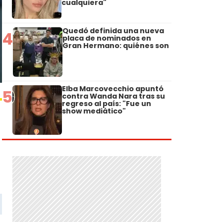
cualquiera"
Quedó definida una nueva
4
placa de nominados en
Gran Hermano: quiénes son
Elba Marcovecchio apuntó
5
contra Wanda Nara tras su
regreso al país: "Fue un
show mediático"