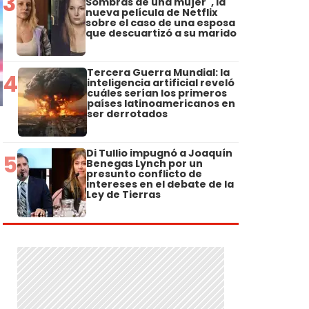
3
Sombras de una mujer", la
nueva película de Netflix
sobre el caso de una esposa
que descuartizó a su marido
Tercera Guerra Mundial: la
4
inteligencia artificial reveló
cuáles serían los primeros
países latinoamericanos en
ser derrotados
Di Tullio impugnó a Joaquín
5
Benegas Lynch por un
presunto conflicto de
intereses en el debate de la
Ley de Tierras
.