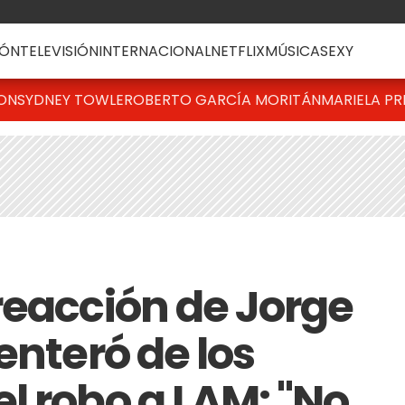
ÓN
TELEVISIÓN
INTERNACIONAL
NETFLIX
MÚSICA
SEXY
TON
SYDNEY TOWLE
ROBERTO GARCÍA MORITÁN
MARIELA PR
reacción de Jorge
enteró de los
l robo a LAM: "No