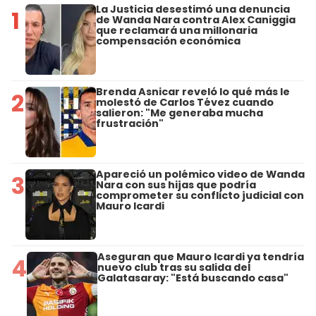
La Justicia desestimó una denuncia
1
de Wanda Nara contra Alex Caniggia
que reclamará una millonaria
compensación económica
Brenda Asnicar reveló lo qué más le
2
molestó de Carlos Tévez cuando
salieron: "Me generaba mucha
frustración"
Apareció un polémico video de Wanda
3
Nara con sus hijas que podría
comprometer su conflicto judicial con
Mauro Icardi
Aseguran que Mauro Icardi ya tendría
4
nuevo club tras su salida del
Galatasaray: "Está buscando casa"