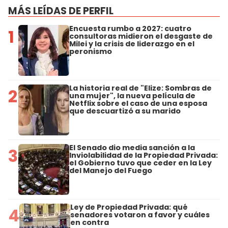
MÁS LEÍDAS DE PERFIL
Encuesta rumbo a 2027: cuatro
1
consultoras midieron el desgaste de
Milei y la crisis de liderazgo en el
peronismo
La historia real de "Elize: Sombras de
2
una mujer", la nueva película de
Netflix sobre el caso de una esposa
que descuartizó a su marido
El Senado dio media sanción a la
3
Inviolabilidad de la Propiedad Privada:
el Gobierno tuvo que ceder en la Ley
del Manejo del Fuego
Ley de Propiedad Privada: qué
4
senadores votaron a favor y cuáles
en contra