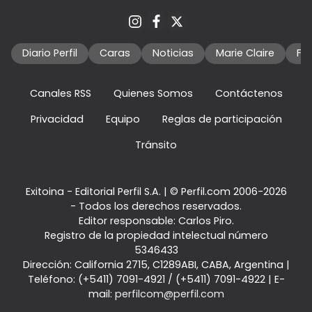
Diario Perfil
Caras
Noticias
Marie Claire
Fo
Canales RSS
Quienes Somos
Contáctenos
Privacidad
Equipo
Reglas de participación
Tránsito
Exitoina - Editorial Perfil S.A.
| © Perfil.com 2006-2026
- Todos los derechos reservados.
Editor responsable: Carlos Piro.
Registro de la propiedad intelectual número
5346433
Dirección:
California 2715
,
C1289ABI
,
CABA, Argentina
|
Teléfono:
(+5411) 7091-4921
/
(+5411) 7091-4922
| E-
mail:
perfilcom@perfil.com