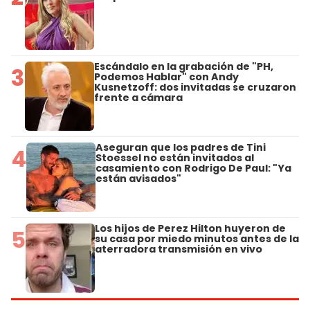
Escándalo en la grabación de "PH,
3
Podemos Hablar" con Andy
Kusnetzoff: dos invitadas se cruzaron
frente a cámara
Aseguran que los padres de Tini
4
Stoessel no están invitados al
casamiento con Rodrigo De Paul: "Ya
están avisados"
Los hijos de Perez Hilton huyeron de
5
su casa por miedo minutos antes de la
aterradora transmisión en vivo