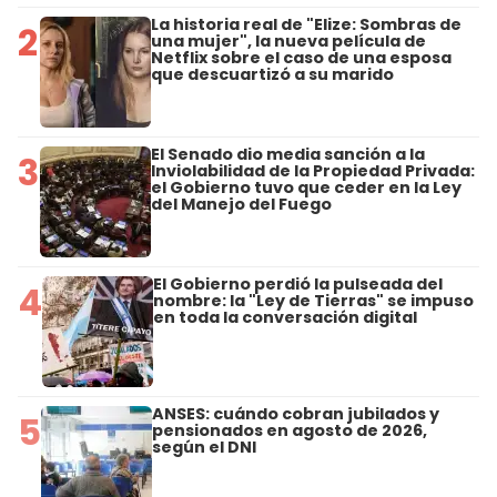
La historia real de "Elize: Sombras de
2
una mujer", la nueva película de
Netflix sobre el caso de una esposa
que descuartizó a su marido
El Senado dio media sanción a la
3
Inviolabilidad de la Propiedad Privada:
el Gobierno tuvo que ceder en la Ley
del Manejo del Fuego
El Gobierno perdió la pulseada del
4
nombre: la "Ley de Tierras" se impuso
en toda la conversación digital
ANSES: cuándo cobran jubilados y
5
pensionados en agosto de 2026,
según el DNI