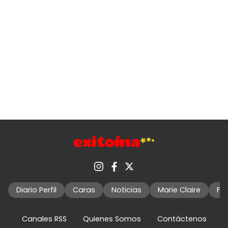
Diario Perfil
Caras
Noticias
Marie Claire
Fo
Canales RSS
Quienes Somos
Contáctenos