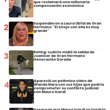
que reclamará una millonaria
compensación económica
Suspendieron a Laura Ubfal de Gran
2
Hermano: "El enojo con ella es muy
grande"
Rating: cuánto midió la salida de
3
Juanicar de Gran Hermano
Generación Dorada
Apareció un polémico video de
4
Wanda Nara con sus hijas que podría
comprometer su conflicto judicial
con Mauro Icardi
Aseguran que Mauro Icardi ya tendría