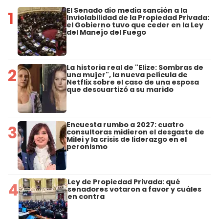
El Senado dio media sanción a la
1
Inviolabilidad de la Propiedad Privada:
el Gobierno tuvo que ceder en la Ley
del Manejo del Fuego
La historia real de "Elize: Sombras de
2
una mujer", la nueva película de
Netflix sobre el caso de una esposa
que descuartizó a su marido
Encuesta rumbo a 2027: cuatro
3
consultoras midieron el desgaste de
Milei y la crisis de liderazgo en el
peronismo
Ley de Propiedad Privada: qué
4
senadores votaron a favor y cuáles
en contra