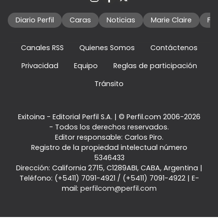
Diario Perfil
Caras
Noticias
Marie Claire
Fo
Canales RSS
Quienes Somos
Contáctenos
Privacidad
Equipo
Reglas de participación
Tránsito
Exitoina - Editorial Perfil S.A.
| © Perfil.com 2006-2026
- Todos los derechos reservados.
Editor responsable: Carlos Piro.
Registro de la propiedad intelectual número
5346433
Dirección:
California 2715
,
C1289ABI
,
CABA, Argentina
|
Teléfono:
(+5411) 7091-4921
/
(+5411) 7091-4922
| E-
mail:
perfilcom@perfil.com