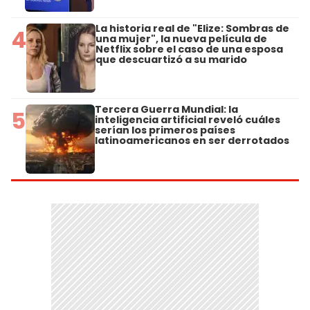
La historia real de "Elize: Sombras de
4
una mujer", la nueva película de
Netflix sobre el caso de una esposa
que descuartizó a su marido
Tercera Guerra Mundial: la
5
inteligencia artificial reveló cuáles
serían los primeros países
latinoamericanos en ser derrotados