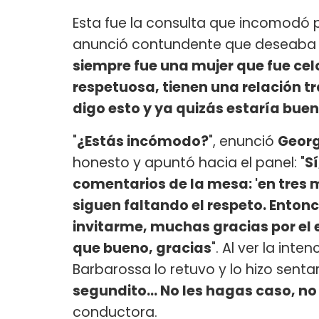
Esta fue la consulta que incomodó 
anunció contundente que deseaba ir
siempre fue una mujer que fue celo
respetuosa, tienen una relación t
digo esto y ya quizás estaría bue
"
¿Estás incómodo?
", enunció
Geor
honesto y apuntó hacia el panel: "
S
comentarios de la mesa: 'en tres m
siguen faltando el respeto. Entonc
invitarme, muchas gracias por el e
que bueno, gracias
". Al ver la inte
Barbarossa lo retuvo y lo hizo sent
segundito... No les hagas caso, n
conductora.