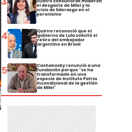
3
cuatro consultoras midieron
el desgaste de Milei y la
crisis de liderazgo en el
peronismo
Quirno reconoció que el
4
gobierno de Lula solicitó el
retiro del embajador
argentino en Brasil
Cachanosky renunció a una
5
fundación porque "se ha
transformado en una
especie de Instituto Patria
incondicional de la gestión
de Milei"