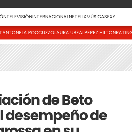
ÓN
TELEVISIÓN
INTERNACIONAL
NETFLIX
MÚSICA
SEXY
T
ANTONELA ROCCUZZO
LAURA UBFAL
PEREZ HILTON
RATIN
iación de Beto
el desempeño de
rossa en su