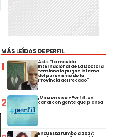
MÁS LEÍDAS DE PERFIL
Asís: "La movida
1
internacional de La Doctora
tensiona la pugna interna
del peronismo de la
Provincia del Pecado"
l
¡Mirá en vivo +Perfil!: un
2
canal con gente que piensa
Encuesta rumbo a 2027: