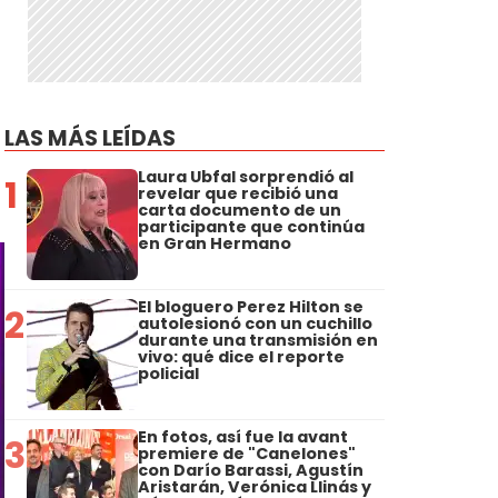
LAS MÁS LEÍDAS
Laura Ubfal sorprendió al
1
revelar que recibió una
carta documento de un
participante que continúa
en Gran Hermano
El bloguero Perez Hilton se
2
autolesionó con un cuchillo
durante una transmisión en
vivo: qué dice el reporte
policial
En fotos, así fue la avant
3
premiere de "Canelones"
con Darío Barassi, Agustín
Aristarán, Verónica Llinás y