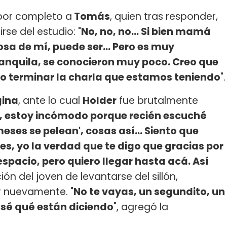
por completo a
Tomás
, quien tras responder,
se del estudio: "
No, no, no... Si bien mamá
sa de mí, puede ser... Pero es muy
ranquila, se conocieron muy poco. Creo que
no terminar la charla que estamos teniendo
".
gina
, ante lo cual
Holder
fue brutalmente
í, estoy incómodo porque recién escuché
eses se pelean', cosas así... Siento que
es, yo la verdad que te digo que gracias por
spacio, pero quiero llegar hasta acá. Así
nción del joven de levantarse del sillón,
ar nuevamente. "
No te vayas, un segundito, un
o sé qué están diciendo
", agregó la