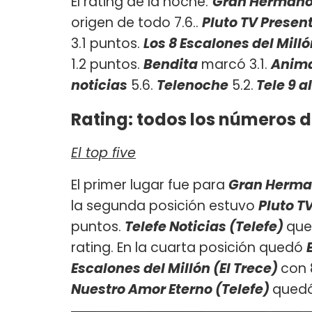
El rating de la noche:
Gran Herman
origen de todo 7.6..
Pluto TV Presen
3.1 puntos.
Los 8 Escalones del Mill
1.2 puntos.
Bendita
marcó 3.1.
Anima
noticias
5.6.
Telenoche
5.2.
Tele 9 al
Rating: todos los números d
El top five
El primer lugar fue para
Gran Herma
la segunda posición estuvo
Pluto T
puntos.
Telefe Noticias (Telefe)
qu
rating. En la cuarta posición quedó
Escalones del Millón (El Trece)
con 
Nuestro Amor Eterno (Telefe)
quedó