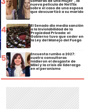
3
Sombras de una mujer", la
nueva película de Netflix
sobre el caso de una esposa
que descuartizó a su marido
El Senado dio media sanción
4
a la Inviolabilidad de la
Propiedad Privada: el
Gobierno tuvo que ceder en
la Ley del Manejo del Fuego
Encuesta rumbo a 2027:
5
cuatro consultoras
midieron el desgaste de
Milei y la crisis de liderazgo
en el peronismo