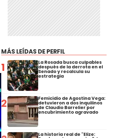
MÁS LEÍDAS DE PERFIL
La Rosada busca culpables
1
después de la derrota en el
Senado y recalcula su
estrategia
Femicidio de Agostina Vega:
2
detuvieron a dos inquilinos
de Claudio Barrelier por
encubrimiento agravado
La historia real de "Elize: