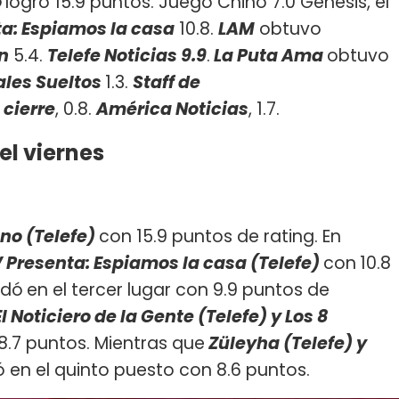
o
logró 15.9 puntos. Juego Chino 7.0 Génesis, el
ta: Espiamos la casa
10.8.
LAM
obtuvo
ón
5.4.
Telefe Noticias 9.9
.
La Puta Ama
obtuvo
les Sueltos
1.3.
Staff de
 cierre
, 0.8.
América Noticias
, 1.7.
el viernes
no (Telefe)
con 15.9 puntos de rating. En
V Presenta: Espiamos la casa (Telefe)
con
10.8
edó
en el tercer lugar con 9.9 puntos de
El Noticiero de la Gente (Telefe) y Los 8
8.7 puntos. Mientras que
Züleyha (Telefe) y
 en el quinto puesto con 8.6 puntos.