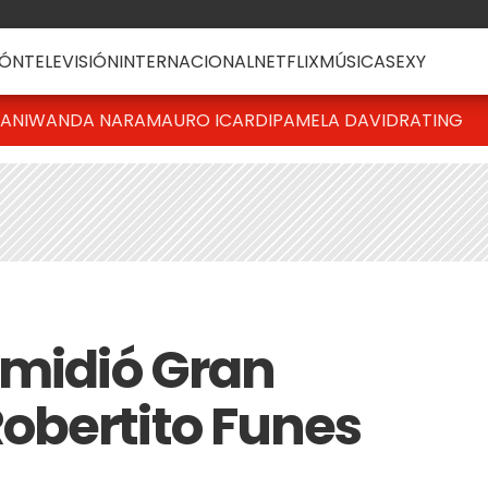
ÓN
TELEVISIÓN
INTERNACIONAL
NETFLIX
MÚSICA
SEXY
IANI
WANDA NARA
MAURO ICARDI
PAMELA DAVID
RATING
 midió Gran
obertito Funes