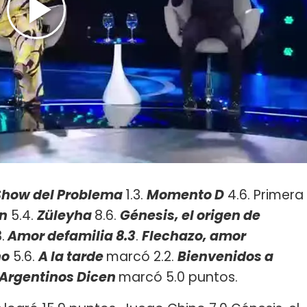
 Show del Problema
1.3.
Momento D
4.6. Primera
ón
5.4.
Züleyha
8.6.
Génesis, el origen de
.
Amor defamilia 8.3
.
Flechazo, amor
no
5.6.
A la tarde
marcó 2.2.
Bienvenidos a
 Argentinos Dicen
marcó 5.0 puntos.