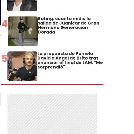
Rating: cuánto midió la
4
salida de Juanicar de Gran
Hermano Generación
Dorada
La propuesta de Pamela
5
David a Ángel de Brito tras
anunciar el final de LAM: "Me
sorprendió"