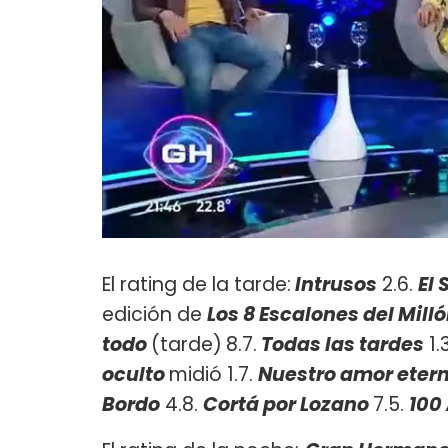
El rating de la tarde:
Intrusos
2.6.
El
edición de
Los 8 Escalones del Mill
todo
(tarde)
8.7.
Todas las tardes
1.3
oculto
midió 1.7.
Nuestro amor eter
Bordo
4.8.
Cortá por Lozano
7.5.
100