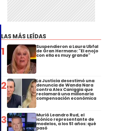
LAS MÁS LEÍDAS
Suspendieron a Laura Ubfal
1
de Gran Hermano: "El enojo
con ella es muy grande"
La Justicia desestimó una
2
denuncia de Wanda Nara
contra Alex Caniggia que
reclamará una millonaria
compensación económica
Murió Leandro Rud, el
3
icónico representante de
modelos, a los 51 años: qué
pasó