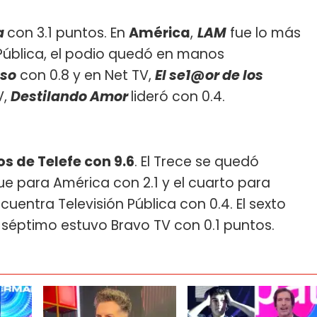
a
con 3.1 puntos. En
América
,
LAM
fue lo más
 Pública, el podio quedó en manos
nso
con 0.8 y en Net TV,
El se1@or de los
V,
Destilando Amor
lideró con 0.4.
 de Telefe con 9.6
. El Trece se quedó
fue para América con 2.1 y el cuarto para
ncuentra Televisión Pública con 0.4. El sexto
l séptimo estuvo Bravo TV con 0.1 puntos.