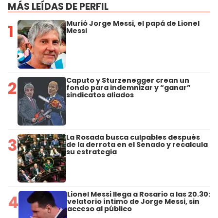
MÁS LEÍDAS DE PERFIL
Murió Jorge Messi, el papá de Lionel
1
Messi
Caputo y Sturzenegger crean un
2
fondo para indemnizar y “ganar”
sindicatos aliados
La Rosada busca culpables después
3
de la derrota en el Senado y recalcula
su estrategia
Lionel Messi llega a Rosario a las 20.30:
4
velatorio íntimo de Jorge Messi, sin
acceso al público