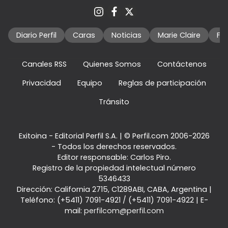
Diario Perfil
Caras
Noticias
Marie Claire
Fo
Canales RSS
Quienes Somos
Contáctenos
Privacidad
Equipo
Reglas de participación
Tránsito
Exitoina - Editorial Perfil S.A.
| © Perfil.com 2006-2026
- Todos los derechos reservados.
Editor responsable: Carlos Piro.
Registro de la propiedad intelectual número
5346433
Dirección:
California 2715
,
C1289ABI
,
CABA, Argentina
|
Teléfono:
(+5411) 7091-4921
/
(+5411) 7091-4922
| E-
mail:
perfilcom@perfil.com