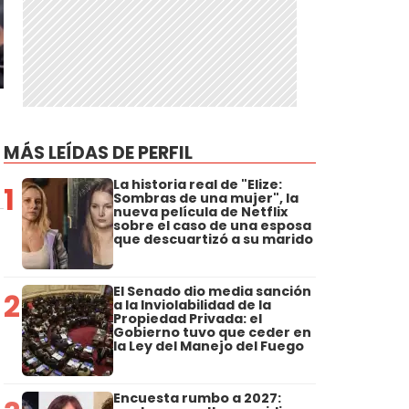
MÁS LEÍDAS DE PERFIL
La historia real de "Elize:
1
Sombras de una mujer", la
nueva película de Netflix
sobre el caso de una esposa
que descuartizó a su marido
El Senado dio media sanción
2
a la Inviolabilidad de la
Propiedad Privada: el
Gobierno tuvo que ceder en
la Ley del Manejo del Fuego
Encuesta rumbo a 2027: