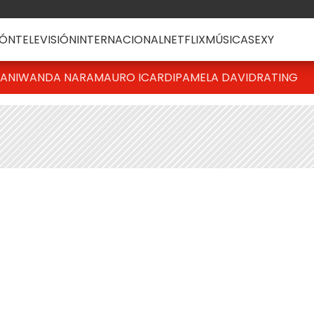
ÓN
TELEVISIÓN
INTERNACIONAL
NETFLIX
MÚSICA
SEXY
IANI
WANDA NARA
MAURO ICARDI
PAMELA DAVID
RATING