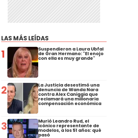
LAS MÁS LEÍDAS
Suspendieron a Laura Ubfal
1
de Gran Hermano: "El enojo
con ella es muy grande"
La Justicia desestimó una
2
denuncia de Wanda Nara
contra Alex Caniggia que
reclamará una millonaria
compensación económica
Murió Leandro Rud, el
3
icónico representante de
modelos, a los 51 años: qué
pasó