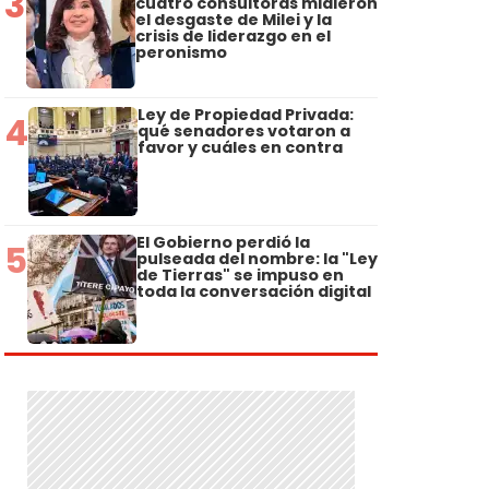
3
cuatro consultoras midieron
el desgaste de Milei y la
crisis de liderazgo en el
peronismo
Ley de Propiedad Privada:
4
qué senadores votaron a
favor y cuáles en contra
El Gobierno perdió la
5
pulseada del nombre: la "Ley
de Tierras" se impuso en
toda la conversación digital