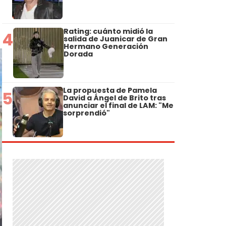
Rating: cuánto midió la
4
salida de Juanicar de Gran
Hermano Generación
Dorada
La propuesta de Pamela
5
David a Ángel de Brito tras
anunciar el final de LAM: "Me
sorprendió"