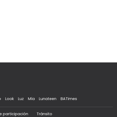
o
Look
Luz
Mía
Lunateen
BATimes
e participación
Tránsito