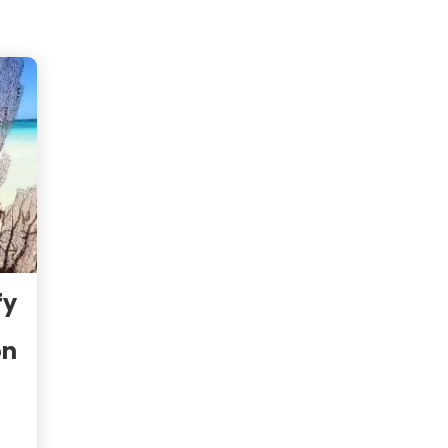
fy
on