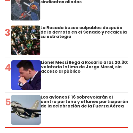
sindicatos aliados
La Rosada busca culpables después
3
de la derrota en el Senado y recalcula
su estrategia
Lionel Messi llega a Rosario a las 20.30:
4
velatorio íntimo de Jorge Messi, sin
acceso al público
Los aviones F 16 sobrevolarán el
5
centro porteño y el lunes participarán
de la celebración de la Fuerza Aérea