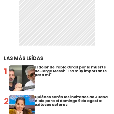
LAS MÁS LEÍDAS
El dolor de Pablo Giralt por la muerte
1
de Jorge Messi: "Era muy importante
para mí"
Quiénes serán los invitados de Juana
2
Viale para el domingo 9 de agosto:
exitosos actores