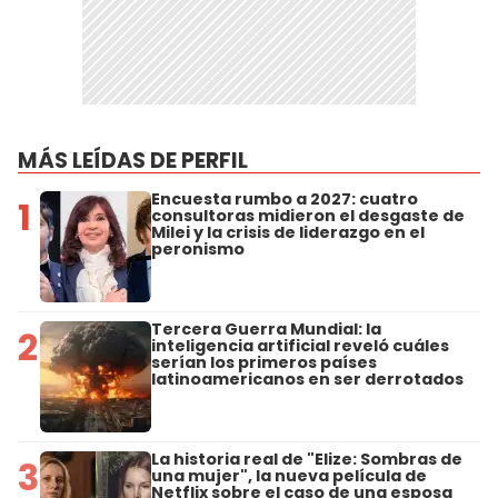
MÁS LEÍDAS DE PERFIL
Encuesta rumbo a 2027: cuatro
1
consultoras midieron el desgaste de
Milei y la crisis de liderazgo en el
peronismo
Tercera Guerra Mundial: la
2
inteligencia artificial reveló cuáles
serían los primeros países
latinoamericanos en ser derrotados
La historia real de "Elize: Sombras de
3
una mujer", la nueva película de
Netflix sobre el caso de una esposa