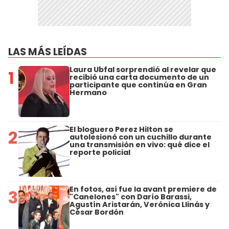
LAS MÁS LEÍDAS
Laura Ubfal sorprendió al revelar que
1
recibió una carta documento de un
participante que continúa en Gran
Hermano
El bloguero Perez Hilton se
2
autolesionó con un cuchillo durante
una transmisión en vivo: qué dice el
reporte policial
En fotos, así fue la avant premiere de
3
"Canelones" con Darío Barassi,
Agustín Aristarán, Verónica Llinás y
César Bordón