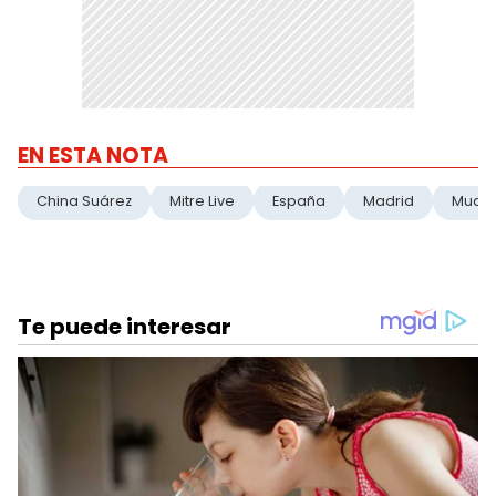
EN ESTA NOTA
China Suárez
Mitre Live
España
Madrid
Muda