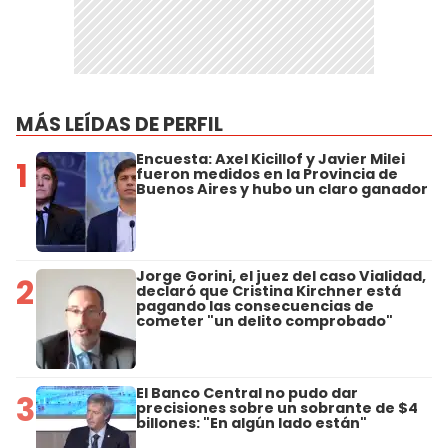
MÁS LEÍDAS DE PERFIL
Encuesta: Axel Kicillof y Javier Milei
1
fueron medidos en la Provincia de
Buenos Aires y hubo un claro ganador
Jorge Gorini, el juez del caso Vialidad,
2
declaró que Cristina Kirchner está
pagando las consecuencias de
cometer "un delito comprobado"
El Banco Central no pudo dar
3
precisiones sobre un sobrante de $4
billones: "En algún lado están"