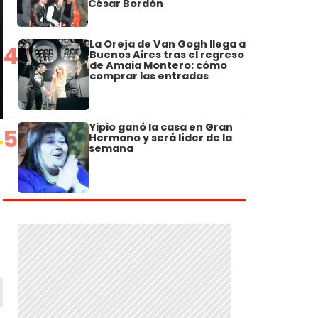
César Bordón
La Oreja de Van Gogh llega a
4
Buenos Aires tras el regreso
de Amaia Montero: cómo
comprar las entradas
Yipio ganó la casa en Gran
5
Hermano y será líder de la
semana