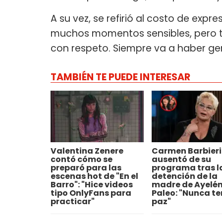
A su vez, se refirió al costo de expr
muchos momentos sensibles, pero 
con respeto. Siempre va a haber gen
TAMBIÉN TE PUEDE INTERESAR
Valentina Zenere
Carmen Barbieri
contó cómo se
ausentó de su
preparó para las
programa tras l
escenas hot de "En el
detención de la
Barro": "Hice videos
madre de Ayelé
tipo OnlyFans para
Paleo: "Nunca t
practicar"
paz"