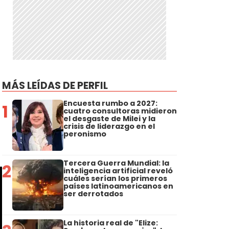
MÁS LEÍDAS DE PERFIL
Encuesta rumbo a 2027:
1
cuatro consultoras midieron
el desgaste de Milei y la
crisis de liderazgo en el
peronismo
Tercera Guerra Mundial: la
2
inteligencia artificial reveló
cuáles serían los primeros
países latinoamericanos en
ser derrotados
La historia real de "Elize: