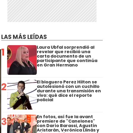
LAS MÁS LEÍDAS
Laura Ubfal sorprendió al
1
revelar que recibió una
carta documento de un
participante que continúa
en Gran Hermano
El bloguero Perez Hilton se
2
autolesionó con un cuchillo
durante una transmisión en
vivo: qué dice el reporte
policial
En fotos, así fue la avant
3
premiere de "Canelones"
con Darío Barassi, Agustín
Aristarán, Verónica Llinás y