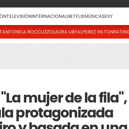
ÓN
TELEVISIÓN
INTERNACIONAL
NETFLIX
MÚSICA
SEXY
T
ANTONELA ROCCUZZO
LAURA UBFAL
PEREZ HILTON
RATIN
"La mujer de la fila",
ula protagonizada
eiro y basada en una