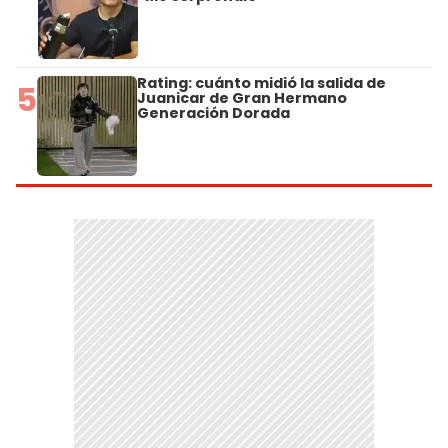
Rating: cuánto midió la salida de
5
Juanicar de Gran Hermano
Generación Dorada