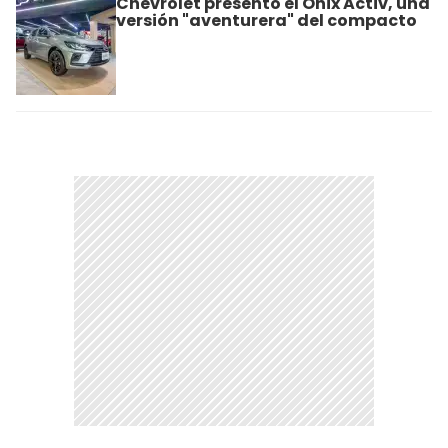
Chevrolet presentó el Onix Activ, una
versión "aventurera" del compacto