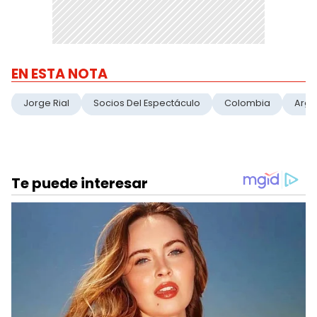
EN ESTA NOTA
Jorge Rial
Socios Del Espectáculo
Colombia
Arge