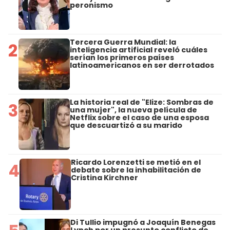
peronismo
Tercera Guerra Mundial: la
2
inteligencia artificial reveló cuáles
serían los primeros países
latinoamericanos en ser derrotados
La historia real de "Elize: Sombras de
3
una mujer", la nueva película de
Netflix sobre el caso de una esposa
que descuartizó a su marido
Ricardo Lorenzetti se metió en el
4
debate sobre la inhabilitación de
Cristina Kirchner
Di Tullio impugnó a Joaquín Benegas