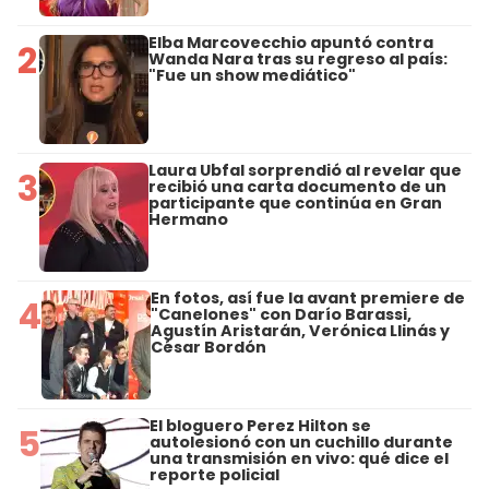
Elba Marcovecchio apuntó contra
2
Wanda Nara tras su regreso al país:
"Fue un show mediático"
Laura Ubfal sorprendió al revelar que
3
recibió una carta documento de un
participante que continúa en Gran
Hermano
En fotos, así fue la avant premiere de
4
"Canelones" con Darío Barassi,
Agustín Aristarán, Verónica Llinás y
César Bordón
El bloguero Perez Hilton se
5
autolesionó con un cuchillo durante
una transmisión en vivo: qué dice el
reporte policial