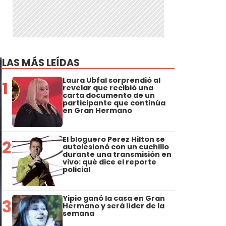
LAS MÁS LEÍDAS
Laura Ubfal sorprendió al
1
revelar que recibió una
carta documento de un
participante que continúa
en Gran Hermano
El bloguero Perez Hilton se
2
autolesionó con un cuchillo
durante una transmisión en
vivo: qué dice el reporte
policial
Yipio ganó la casa en Gran
3
Hermano y será líder de la
semana