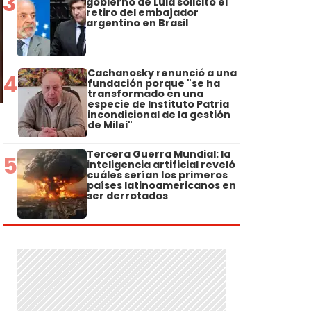
3
gobierno de Lula solicitó el
retiro del embajador
argentino en Brasil
Cachanosky renunció a una
4
fundación porque "se ha
transformado en una
especie de Instituto Patria
incondicional de la gestión
de Milei"
Tercera Guerra Mundial: la
5
inteligencia artificial reveló
cuáles serían los primeros
países latinoamericanos en
ser derrotados