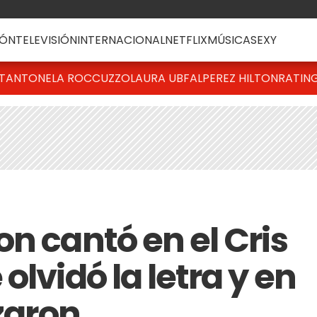
ÓN
TELEVISIÓN
INTERNACIONAL
NETFLIX
MÚSICA
SEXY
T
ANTONELA ROCCUZZO
LAURA UBFAL
PEREZ HILTON
RATIN
n cantó en el Cris
olvidó la letra y en
ozaron