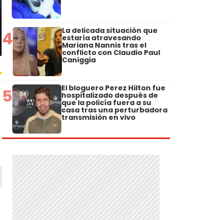
La delicada situación que
4
estaría atravesando
Mariana Nannis tras el
conflicto con Claudio Paul
Caniggia
El bloguero Perez Hilton fue
5
hospitalizado después de
que la policía fuera a su
casa tras una perturbadora
transmisión en vivo