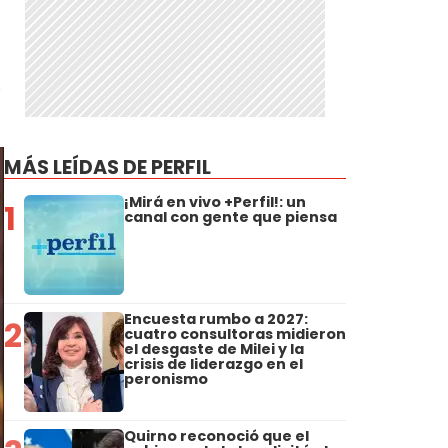
,
MÁS LEÍDAS DE PERFIL
¡Mirá en vivo +Perfil!: un
1
canal con gente que piensa
Encuesta rumbo a 2027:
2
cuatro consultoras midieron
el desgaste de Milei y la
crisis de liderazgo en el
peronismo
Quirno reconoció que el