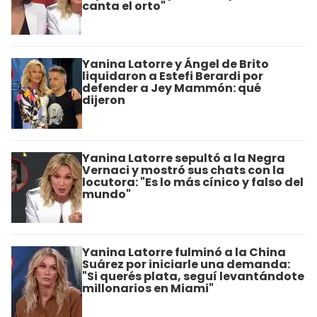
canta el orto"
Yanina Latorre y Ángel de Brito
liquidaron a Estefi Berardi por
defender a Jey Mammón: qué
dijeron
Yanina Latorre sepultó a la Negra
Vernaci y mostró sus chats con la
locutora: "Es lo más cínico y falso del
mundo"
Yanina Latorre fulminó a la China
Suárez por iniciarle una demanda:
"Si querés plata, seguí levantándote
millonarios en Miami"