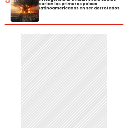
serían los primeros países
latinoamericanos en ser derrotados