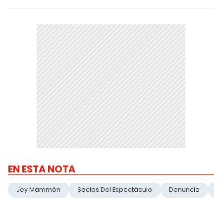
EN ESTA NOTA
Jey Mammón
Socios Del Espectáculo
Denuncia
A