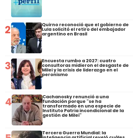
Quirno reconoció que el gobierno de
2
Lula solicitó el retiro del embajador
argentino en Brasil
Encuesta rumbo a 2027: cuatro
3
consultoras midieron el desgaste de
Milei y la crisis de liderazgo en el
peronismo
Cachanosky renunció a una
4
fundación porque "se ha
transformado en una especie de
Instituto Patria incondicional de la
gestión de Milei"
Tercera Guerra Mundial: la
5
inteligencia artificial reveló cuáles