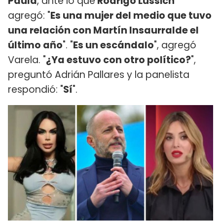
Paula
, ante lo que
Rodrigo Lussich
agregó: "
Es una mujer del medio que tuvo
una relación con Martín Insaurralde el
último año
". "
Es un escándalo
", agregó
Varela. "
¿Ya estuvo con otro político?
",
preguntó Adrián Pallares y la panelista
respondió: "
Sí
".