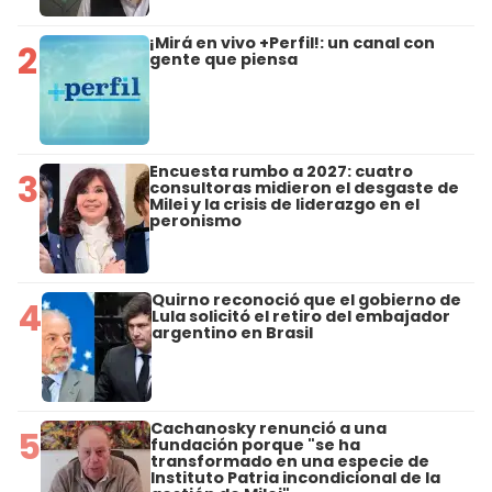
¡Mirá en vivo +Perfil!: un canal con
2
gente que piensa
Encuesta rumbo a 2027: cuatro
3
consultoras midieron el desgaste de
Milei y la crisis de liderazgo en el
peronismo
Quirno reconoció que el gobierno de
4
Lula solicitó el retiro del embajador
argentino en Brasil
Cachanosky renunció a una
5
fundación porque "se ha
transformado en una especie de
Instituto Patria incondicional de la