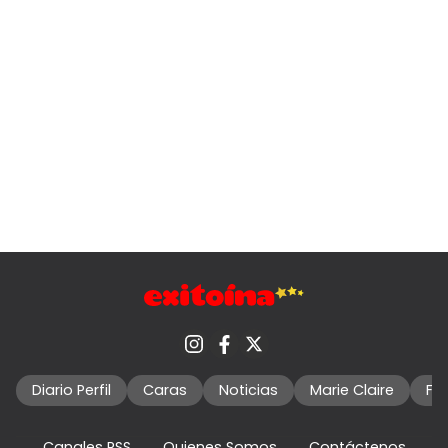
Diario Perfil
Caras
Noticias
Marie Claire
Fo
Canales RSS
Quienes Somos
Contáctenos