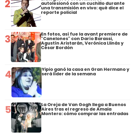
2
autolesionó con un cuchillo durante
una transmisión en vivo: qué dice el
reporte policial
En fotos, así fue la avant premiere de
3
"Canelones" con Darío Barassi,
Agustín Aristarán, Verónica Llinás y
César Bordón
Yipio ganó la casa en Gran Hermano y
4
será líder de la semana
La Oreja de Van Gogh llega a Buenos
5
Aires tras el regreso de Amaia
Montero: cómo comprar las entradas