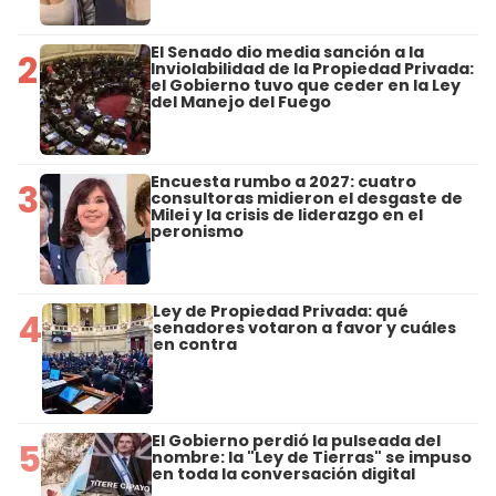
El Senado dio media sanción a la
2
Inviolabilidad de la Propiedad Privada:
el Gobierno tuvo que ceder en la Ley
del Manejo del Fuego
Encuesta rumbo a 2027: cuatro
3
consultoras midieron el desgaste de
Milei y la crisis de liderazgo en el
peronismo
Ley de Propiedad Privada: qué
4
senadores votaron a favor y cuáles
en contra
El Gobierno perdió la pulseada del
5
nombre: la "Ley de Tierras" se impuso
en toda la conversación digital