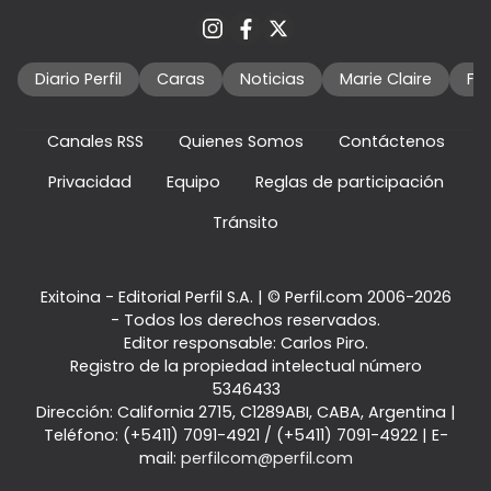
Diario Perfil
Caras
Noticias
Marie Claire
Fo
Canales RSS
Quienes Somos
Contáctenos
Privacidad
Equipo
Reglas de participación
Tránsito
Exitoina - Editorial Perfil S.A.
| © Perfil.com 2006-2026
- Todos los derechos reservados.
Editor responsable: Carlos Piro.
Registro de la propiedad intelectual número
5346433
Dirección:
California 2715
,
C1289ABI
,
CABA, Argentina
|
Teléfono:
(+5411) 7091-4921
/
(+5411) 7091-4922
| E-
mail:
perfilcom@perfil.com