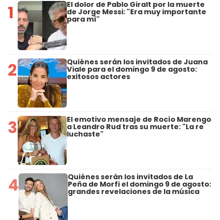
El dolor de Pablo Giralt por la muerte
1
de Jorge Messi: "Era muy importante
para mí"
Quiénes serán los invitados de Juana
2
Viale para el domingo 9 de agosto:
exitosos actores
El emotivo mensaje de Rocío Marengo
3
a Leandro Rud tras su muerte: "La re
luchaste"
Quiénes serán los invitados de La
4
Peña de Morfi el domingo 9 de agosto:
grandes revelaciones de la música