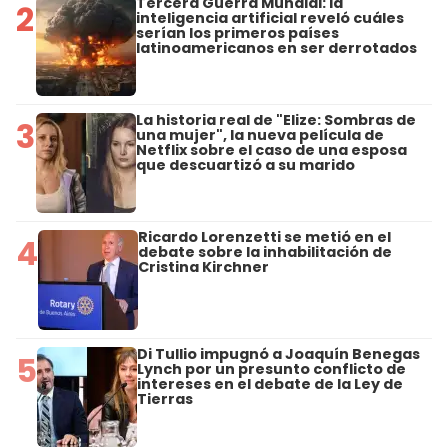
Tercera Guerra Mundial: la
2
inteligencia artificial reveló cuáles
serían los primeros países
latinoamericanos en ser derrotados
La historia real de "Elize: Sombras de
3
una mujer", la nueva película de
Netflix sobre el caso de una esposa
que descuartizó a su marido
Ricardo Lorenzetti se metió en el
4
debate sobre la inhabilitación de
Cristina Kirchner
Di Tullio impugnó a Joaquín Benegas
5
Lynch por un presunto conflicto de
intereses en el debate de la Ley de
Tierras