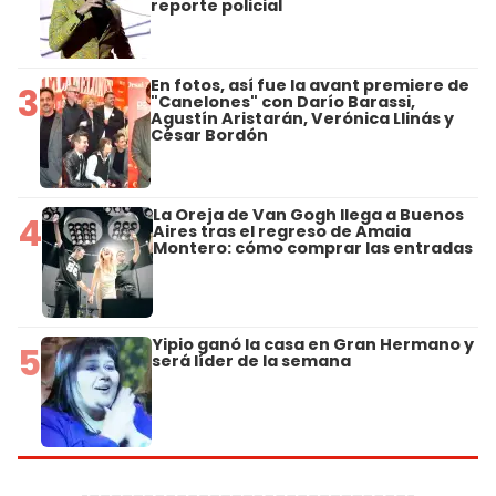
reporte policial
En fotos, así fue la avant premiere de
3
"Canelones" con Darío Barassi,
Agustín Aristarán, Verónica Llinás y
César Bordón
La Oreja de Van Gogh llega a Buenos
4
Aires tras el regreso de Amaia
Montero: cómo comprar las entradas
Yipio ganó la casa en Gran Hermano y
5
será líder de la semana