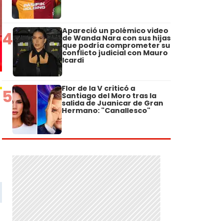
Apareció un polémico video
4
de Wanda Nara con sus hijas
que podría comprometer su
conflicto judicial con Mauro
Icardi
Flor de la V criticó a
5
Santiago del Moro tras la
salida de Juanicar de Gran
Hermano: "Canallesco"