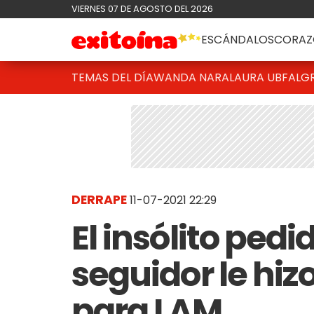
VIERNES 07 DE AGOSTO DEL 2026
ESCÁNDALOS
CORAZ
TEMAS DEL DÍA
WANDA NARA
LAURA UBFAL
G
DERRAPE
11-07-2021 22:29
El insólito ped
seguidor le hiz
para LAM