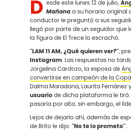
D
esde este lunes 12 de julio,
Áng
Mañana
a su horario original d
conductor le preguntó a sus seguidor
llegó por parte de un seguidor que l
la figura de El Trece lo escrachó.
"LAM 11 AM, ¿Qué quieren ver?"
, pr
Instagram
. Las respuestas no tard
Jorgelina Cardozo, la esposa de
Áng
convertirse en campeón de la Copa
Dalma Maradona, Laurita Fernánez y
usuario
de dicha plataforma le tiró
pasaría por alto; sin embargo, el líd
Lejos de dejarlo ahí, además de exp
de Brito le dijo:
"No te lo prometo"
.