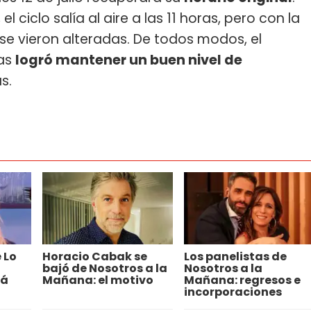
l ciclo salía al aire a las 11 horas, pero con la
 se vieron alteradas. De todos modos, el
tas
logró mantener un buen nivel de
s.
e Lo
Horacio Cabak se
Los panelistas de
bajó de Nosotros a la
Nosotros a la
cá
Mañana: el motivo
Mañana: regresos e
incorporaciones