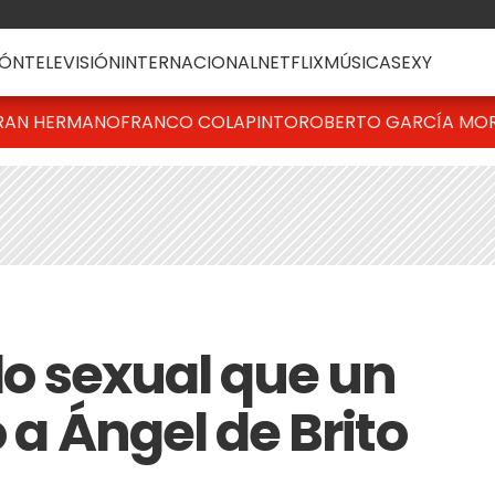
ÓN
TELEVISIÓN
INTERNACIONAL
NETFLIX
MÚSICA
SEXY
RAN HERMANO
FRANCO COLAPINTO
ROBERTO GARCÍA MO
ido sexual que un
o a Ángel de Brito