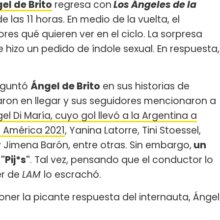
el de Brito
regresa con
Los Ángeles de la
e las 11 horas. En medio de la vuelta, el
es qué quieren ver en el ciclo. La sorpresa
e hizo un pedido de índole sexual. En respuesta,
eguntó
Ángel de Brito
en sus historias de
aron en llegar y sus seguidores mencionaron a
el Di María, cuyo gol llevó a la Argentina a
 América 2021
, Yanina Latorre, Tini Stoessel,
 Jimena Barón, entre otras. Sin embargo,
un
:
"Pij*s"
. Tal vez, pensando que el conductor lo
er de
LAM
lo escrachó.
oner la picante respuesta del internauta, Ángel