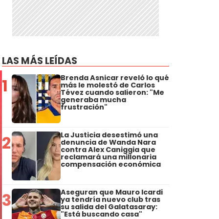
LAS MÁS LEÍDAS
Brenda Asnicar reveló lo qué
1
más le molestó de Carlos
Tévez cuando salieron: "Me
generaba mucha
frustración"
La Justicia desestimó una
2
denuncia de Wanda Nara
contra Alex Caniggia que
reclamará una millonaria
compensación económica
Aseguran que Mauro Icardi
3
ya tendría nuevo club tras
su salida del Galatasaray:
"Está buscando casa"