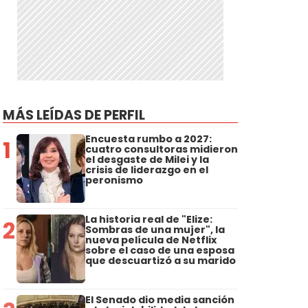
MÁS LEÍDAS DE PERFIL
Encuesta rumbo a 2027:
1
cuatro consultoras midieron
el desgaste de Milei y la
crisis de liderazgo en el
peronismo
La historia real de "Elize:
2
Sombras de una mujer", la
nueva película de Netflix
sobre el caso de una esposa
que descuartizó a su marido
El Senado dio media sanción