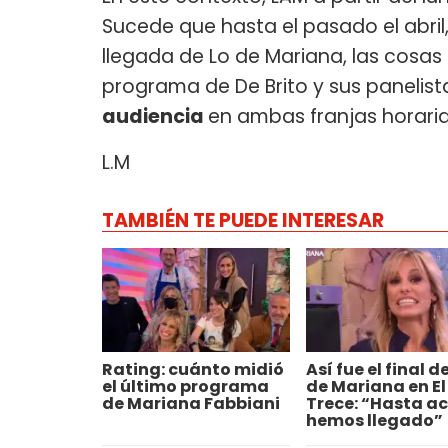
Sucede que hasta el pasado el abril, e
llegada de Lo de Mariana, las cosas
programa de De Brito y sus panelis
audiencia
en ambas franjas horaria
L.M
TAMBIÉN TE PUEDE INTERESAR
Rating: cuánto midió
Así fue el final d
el último programa
de Mariana en El
de Mariana Fabbiani
Trece: “Hasta a
hemos llegado”