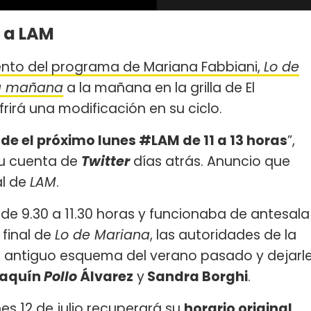
 a LAM
nto del programa de Mariana Fabbiani,
Lo de
la mañana
a la mañana en la grilla de El
frirá una modificación en su ciclo.
de el próximo lunes #LAM de 11 a 13 horas
”,
 su cuenta de
Twitter
días atrás. Anuncio que
al de
LAM
.
ía de 9.30 a 11.30 horas y funcionaba de antesala
l final de
Lo de Mariana
, las autoridades de la
al antiguo esquema del verano pasado y dejarl
aquín
Pollo
Álvarez
y
Sandra Borghi
.
nes 12 de julio recuperará su
horario original
.