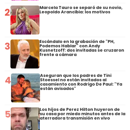
Marcela Tauro se separó de su novio,
2
Leopoldo Arancibia: los motivos
Escándalo en la grabación de "PH,
3
Podemos Hablar" con Andy
Kusnetzoff: dos invitadas se cruzaron
frente a cámara
Aseguran que los padres de Tini
4
Stoessel no están invitados al
casamiento con Rodrigo De Paul: "Ya
están avisados"
Los hijos de Perez Hilton huyeron de
5
su casa por miedo minutos antes de la
aterradora transmisión en vivo