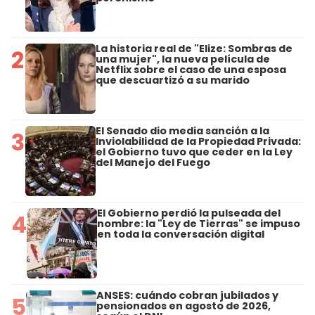
La historia real de "Elize: Sombras de
2
una mujer", la nueva película de
Netflix sobre el caso de una esposa
que descuartizó a su marido
El Senado dio media sanción a la
3
Inviolabilidad de la Propiedad Privada:
el Gobierno tuvo que ceder en la Ley
del Manejo del Fuego
El Gobierno perdió la pulseada del
4
nombre: la "Ley de Tierras" se impuso
en toda la conversación digital
ANSES: cuándo cobran jubilados y
5
pensionados en agosto de 2026,