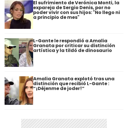
El sufrimiento de Verónica Monti, la
expareja de Sergio Denis, por no
poder vivir con sus hijos: "No llego ni
a principio de mes"
L-Gante le respondió a Amalia
Granata por criticar su distinción
artística y la tildó de dinosaurio
Amalia Granata explotó tras una
distinción que recibió L-Gante :
“¡Déjenme de joder!”