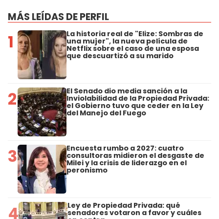
MÁS LEÍDAS DE PERFIL
La historia real de "Elize: Sombras de
1
una mujer", la nueva película de
Netflix sobre el caso de una esposa
que descuartizó a su marido
El Senado dio media sanción a la
2
Inviolabilidad de la Propiedad Privada:
el Gobierno tuvo que ceder en la Ley
del Manejo del Fuego
Encuesta rumbo a 2027: cuatro
3
consultoras midieron el desgaste de
Milei y la crisis de liderazgo en el
peronismo
Ley de Propiedad Privada: qué
4
senadores votaron a favor y cuáles