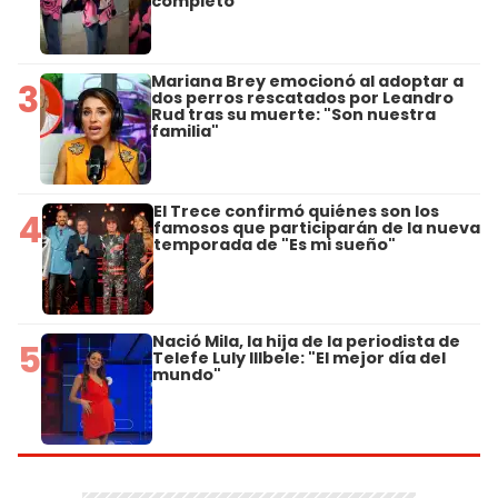
completo
Mariana Brey emocionó al adoptar a
3
dos perros rescatados por Leandro
Rud tras su muerte: "Son nuestra
familia"
El Trece confirmó quiénes son los
4
famosos que participarán de la nueva
temporada de "Es mi sueño"
Nació Mila, la hija de la periodista de
5
Telefe Luly Illbele: "El mejor día del
mundo"