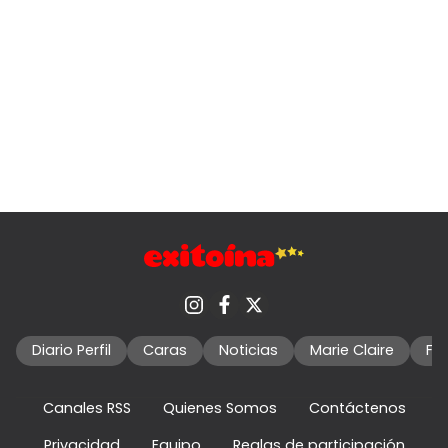
Diario Perfil
Caras
Noticias
Marie Claire
Fo
Canales RSS
Quienes Somos
Contáctenos
Privacidad
Equipo
Reglas de participación