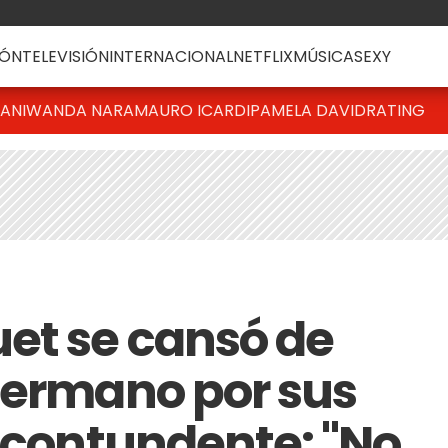
ÓN
TELEVISIÓN
INTERNACIONAL
NETFLIX
MÚSICA
SEXY
IANI
WANDA NARA
MAURO ICARDI
PAMELA DAVID
RATING
et se cansó de
Hermano por sus
e contundente: "No