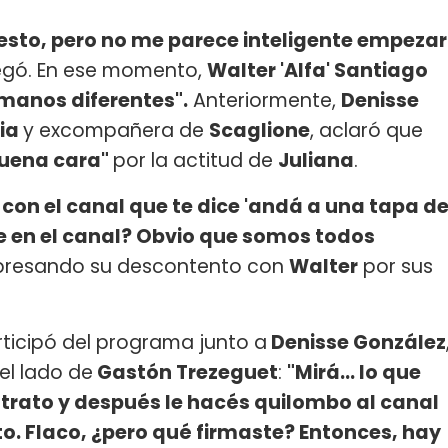
esto, pero no me parece inteligente empezar
egó. En ese momento,
Walter 'Alfa' Santiago
manos diferentes".
Anteriormente,
Denisse
ia
y excompañera de
Scaglione
, aclaró que
buena cara"
por la actitud de
Juliana
.
con el canal que te dice 'andá a una tapa d
te en el canal? Obvio que somos todos
expresando su descontento con
Walter
por sus
rticipó del programa junto a
Denisse González
el lado de
Gastón Trezeguet
:
"Mirá... lo que
trato y después le hacés quilombo al canal
to. Flaco, ¿pero qué firmaste? Entonces, hay