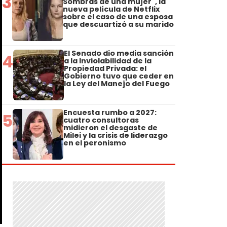
3
Sombras de una mujer", la
nueva película de Netflix
sobre el caso de una esposa
que descuartizó a su marido
El Senado dio media sanción
4
a la Inviolabilidad de la
Propiedad Privada: el
Gobierno tuvo que ceder en
la Ley del Manejo del Fuego
Encuesta rumbo a 2027:
5
cuatro consultoras
midieron el desgaste de
Milei y la crisis de liderazgo
en el peronismo