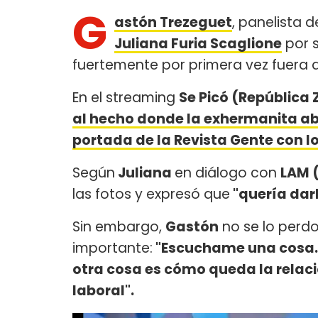
G
astón Trezeguet
, panelista d
Juliana Furia Scaglione
por s
fuertemente por primera vez fuera d
En el streaming
Se Picó (República 
al hecho donde la exhermanita ab
portada de la Revista Gente con lo
Según
Juliana
en diálogo con
LAM 
las fotos y expresó que
"quería darl
Sin embargo,
Gastón
no se lo perdo
importante:
"Escuchame una cosa... 
otra cosa es cómo queda la relació
laboral".