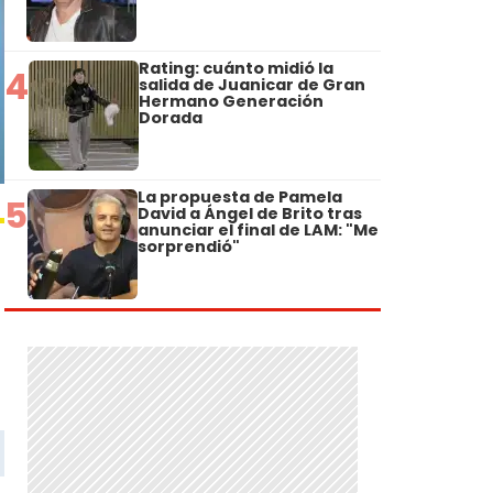
Rating: cuánto midió la
4
salida de Juanicar de Gran
Hermano Generación
Dorada
La propuesta de Pamela
5
David a Ángel de Brito tras
anunciar el final de LAM: "Me
sorprendió"