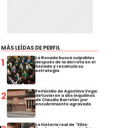
MÁS LEÍDAS DE PERFIL
La Rosada busca culpables
1
después de la derrota en el
Senado y recalcula su
estrategia
Femicidio de Agostina Vega:
2
detuvieron a dos inquilinos
de Claudio Barrelier por
encubrimiento agravado
La historia real de "Elize: