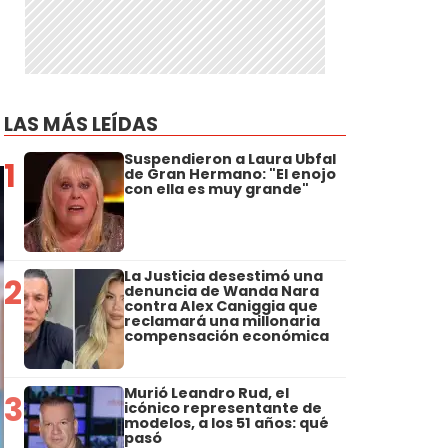
LAS MÁS LEÍDAS
Suspendieron a Laura Ubfal
1
de Gran Hermano: "El enojo
con ella es muy grande"
La Justicia desestimó una
2
denuncia de Wanda Nara
contra Alex Caniggia que
reclamará una millonaria
compensación económica
Murió Leandro Rud, el
3
icónico representante de
modelos, a los 51 años: qué
pasó