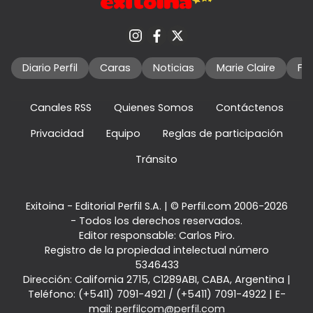
Diario Perfil
Caras
Noticias
Marie Claire
Fo
Canales RSS
Quienes Somos
Contáctenos
Privacidad
Equipo
Reglas de participación
Tránsito
Exitoina - Editorial Perfil S.A.
| © Perfil.com 2006-2026
- Todos los derechos reservados.
Editor responsable: Carlos Piro.
Registro de la propiedad intelectual número
5346433
Dirección:
California 2715
,
C1289ABI
,
CABA, Argentina
|
Teléfono:
(+5411) 7091-4921
/
(+5411) 7091-4922
| E-
mail:
perfilcom@perfil.com