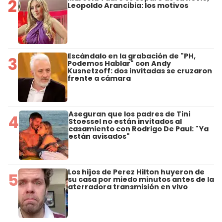
2
Leopoldo Arancibia: los motivos
Escándalo en la grabación de "PH,
3
Podemos Hablar" con Andy
Kusnetzoff: dos invitadas se cruzaron
frente a cámara
Aseguran que los padres de Tini
4
Stoessel no están invitados al
casamiento con Rodrigo De Paul: "Ya
están avisados"
Los hijos de Perez Hilton huyeron de
5
su casa por miedo minutos antes de la
aterradora transmisión en vivo