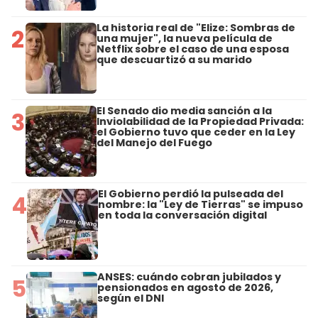
La historia real de "Elize: Sombras de
2
una mujer", la nueva película de
Netflix sobre el caso de una esposa
que descuartizó a su marido
El Senado dio media sanción a la
3
Inviolabilidad de la Propiedad Privada:
el Gobierno tuvo que ceder en la Ley
del Manejo del Fuego
El Gobierno perdió la pulseada del
4
nombre: la "Ley de Tierras" se impuso
en toda la conversación digital
ANSES: cuándo cobran jubilados y
5
pensionados en agosto de 2026,
según el DNI