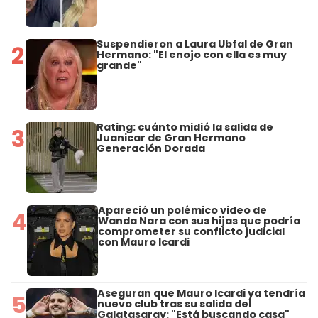
Suspendieron a Laura Ubfal de Gran
2
Hermano: "El enojo con ella es muy
grande"
Rating: cuánto midió la salida de
3
Juanicar de Gran Hermano
Generación Dorada
Apareció un polémico video de
4
Wanda Nara con sus hijas que podría
comprometer su conflicto judicial
con Mauro Icardi
Aseguran que Mauro Icardi ya tendría
5
nuevo club tras su salida del
Galatasaray: "Está buscando casa"