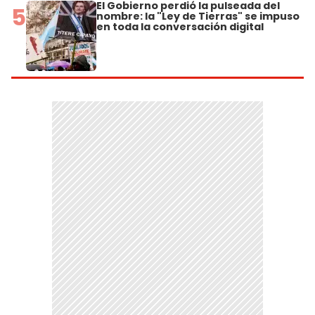
El Gobierno perdió la pulseada del
5
nombre: la "Ley de Tierras" se impuso
en toda la conversación digital