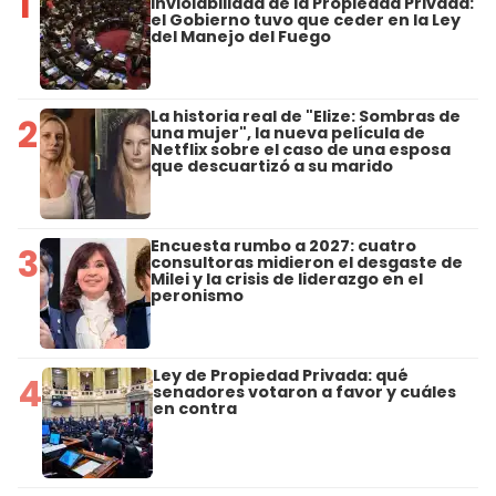
1
Inviolabilidad de la Propiedad Privada:
el Gobierno tuvo que ceder en la Ley
del Manejo del Fuego
La historia real de "Elize: Sombras de
2
una mujer", la nueva película de
Netflix sobre el caso de una esposa
que descuartizó a su marido
Encuesta rumbo a 2027: cuatro
3
consultoras midieron el desgaste de
Milei y la crisis de liderazgo en el
peronismo
Ley de Propiedad Privada: qué
4
senadores votaron a favor y cuáles
en contra