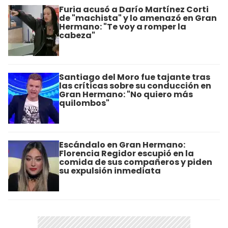
Furia acusó a Darío Martínez Corti
de "machista" y lo amenazó en Gran
Hermano: "Te voy a romper la
cabeza"
Santiago del Moro fue tajante tras
las críticas sobre su conducción en
Gran Hermano: "No quiero más
quilombos"
Escándalo en Gran Hermano:
Florencia Regidor escupió en la
comida de sus compañeros y piden
su expulsión inmediata