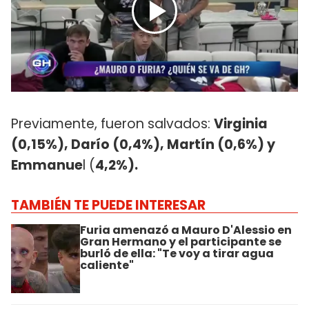
Previamente, fueron salvados:
Virginia
(0,15%), Darío (0,4%), Martín (0,6%) y
Emmanue
l (
4,2%).
TAMBIÉN TE PUEDE INTERESAR
Furia amenazó a Mauro D'Alessio en
Gran Hermano y el participante se
burló de ella: "Te voy a tirar agua
caliente"