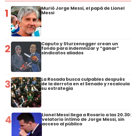
Murió Jorge Messi, el papá de Lionel
1
Messi
Caputo y Sturzenegger crean un
2
fondo para indemnizar y “ganar”
sindicatos aliados
La Rosada busca culpables después
3
de la derrota en el Senado y recalcula
su estrategia
Lionel Messi llega a Rosario a las 20.30:
4
velatorio íntimo de Jorge Messi, sin
acceso al público