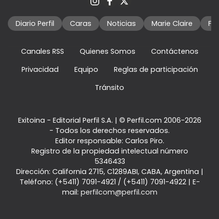
Diario Perfil
Caras
Noticias
Marie Claire
Fo
Canales RSS
Quienes Somos
Contáctenos
Privacidad
Equipo
Reglas de participación
Tránsito
Exitoina - Editorial Perfil S.A.
| © Perfil.com 2006-2026
- Todos los derechos reservados.
Editor responsable: Carlos Piro.
Registro de la propiedad intelectual número
5346433
Dirección:
California 2715
,
C1289ABI
,
CABA, Argentina
|
Teléfono:
(+5411) 7091-4921
/
(+5411) 7091-4922
| E-
mail:
perfilcom@perfil.com