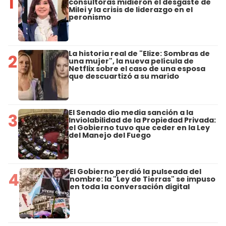
1
consultoras midieron el desgaste de
Milei y la crisis de liderazgo en el
peronismo
La historia real de "Elize: Sombras de
2
una mujer", la nueva película de
Netflix sobre el caso de una esposa
que descuartizó a su marido
El Senado dio media sanción a la
3
Inviolabilidad de la Propiedad Privada:
el Gobierno tuvo que ceder en la Ley
del Manejo del Fuego
El Gobierno perdió la pulseada del
4
nombre: la "Ley de Tierras" se impuso
en toda la conversación digital