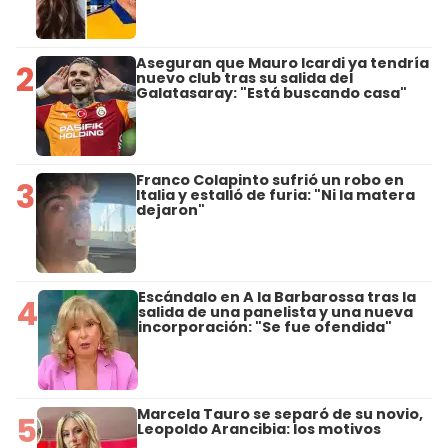
Aseguran que Mauro Icardi ya tendría
2
nuevo club tras su salida del
Galatasaray: "Está buscando casa"
Franco Colapinto sufrió un robo en
3
Italia y estalló de furia: "Ni la matera
dejaron"
Escándalo en A la Barbarossa tras la
4
salida de una panelista y una nueva
incorporación: "Se fue ofendida"
Marcela Tauro se separó de su novio,
5
Leopoldo Arancibia: los motivos