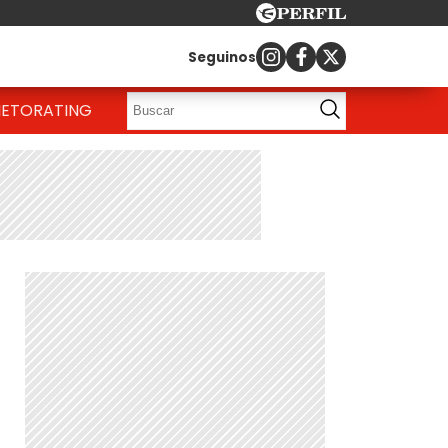
Seguinos
IETO
RATING