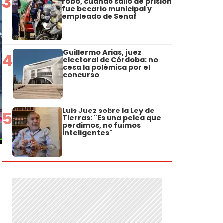
3
robo, cuando salió de prisión
fue becario municipal y
empleado de Senaf
Guillermo Arias, juez
4
electoral de Córdoba: no
cesa la polémica por el
concurso
Luis Juez sobre la Ley de
5
Tierras: "Es una pelea que
perdimos, no fuimos
inteligentes"