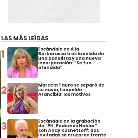
LAS MÁS LEÍDAS
Escándalo en A la
1
Barbarossa tras la salida de
una panelista y una nueva
incorporación: "Se fue
ofendida"
Marcela Tauro se separó de
2
su novio, Leopoldo
Arancibia: los motivos
Escándalo en la grabación
3
de "PH, Podemos Hablar"
con Andy Kusnetzoff: dos
invitadas se cruzaron frente