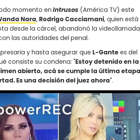
modo momento en
Intrusos
(América TV) este
anda Nara
,
Rodrigo Cacciamani
, quien está
ta desde la cárcel, abandonó la videollamada
on las autoridades del penal.
mpresaria y hasta asegurar que
L-Gante
es del
ué consiste su condena: "
Estoy detenido en la
gimen abierto, acá se cumple la última etap
rtad. Es una decisión del juez ahora
".