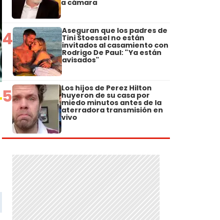
a cámara
Aseguran que los padres de
4
Tini Stoessel no están
invitados al casamiento con
Rodrigo De Paul: "Ya están
avisados"
Los hijos de Perez Hilton
5
huyeron de su casa por
miedo minutos antes de la
aterradora transmisión en
vivo