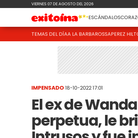
VIERNES 07 DE AGOSTO DEL 2026
ESCÁNDALOS
CORAZ
TEMAS DEL DÍA
A LA BARBAROSSA
PEREZ HIL
IMPENSADO
18-10-2022 17:01
El ex de Wanda
perpetua, le br
Intrusos y fue 