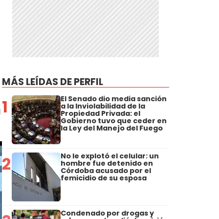
MÁS LEÍDAS DE PERFIL
El Senado dio media sanción
1
a la Inviolabilidad de la
a
Propiedad Privada: el
Gobierno tuvo que ceder en
la Ley del Manejo del Fuego
No le explotó el celular: un
2
hombre fue detenido en
Córdoba acusado por el
femicidio de su esposa
Condenado por drogas y