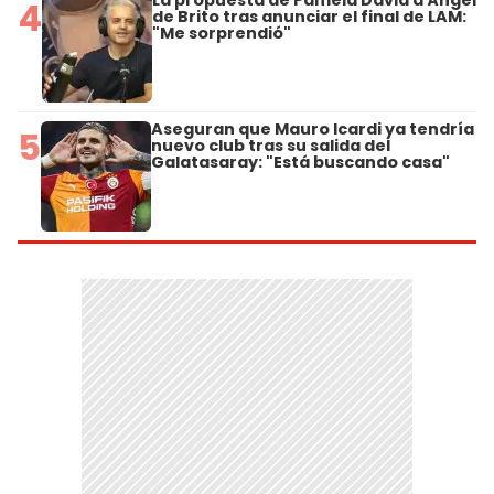
La propuesta de Pamela David a Ángel
4
de Brito tras anunciar el final de LAM:
"Me sorprendió"
Aseguran que Mauro Icardi ya tendría
5
nuevo club tras su salida del
Galatasaray: "Está buscando casa"